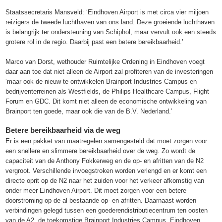
Staatssecretaris Mansveld: ‘Eindhoven Airport is met circa vier miljoen
reizigers de tweede luchthaven van ons land. Deze groeiende luchthaven
is belangrijk ter ondersteuning van Schiphol, maar vervult ook een steeds
grotere rol in de regio. Daarbij past een betere bereikbaarheid.’
Marco van Dorst, wethouder Ruimtelijke Ordening in Eindhoven voegt
daar aan toe dat niet alleen de Airport zal profiteren van de investeringen
‘maar ook de nieuw te ontwikkelen Brainport Industries Campus en
bedrijventerreinen als Westfields, de Philips Healthcare Campus, Flight
Forum en GDC. Dit komt niet alleen de economische ontwikkeling van
Brainport ten goede, maar ook die van de B.V. Nederland.’
Betere bereikbaarheid via de weg
Er is een pakket van maatregelen samengesteld dat moet zorgen voor
een snellere en slimmere bereikbaarheid over de weg. Zo wordt de
capaciteit van de Anthony Fokkerweg en de op- en afritten van de N2
vergroot. Verschillende invoegstroken worden verlengd en er komt een
directe oprit op de N2 naar het zuiden voor het verkeer afkomstig van
onder meer Eindhoven Airport. Dit moet zorgen voor een betere
doorstroming op de al bestaande op- en afritten. Daarnaast worden
verbindingen gelegd tussen een goederendistributiecentrum ten oosten
van de A2, de toekomstige Brainport Industries Campus, Eindhoven