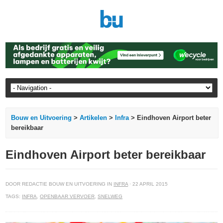
Bouw en Uitvoering
>
Artikelen
>
Infra
> Eindhoven Airport beter
bereikbaar
Eindhoven Airport beter bereikbaar
DOOR REDACTIE BOUW EN UITVOERING IN
INFRA
· 22 APRIL 2015
TAGS:
INFRA
,
OPENBAAR VERVOER
,
SNELWEG