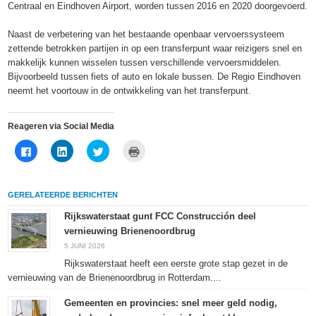
Centraal en Eindhoven Airport, worden tussen 2016 en 2020 doorgevoerd.
Naast de verbetering van het bestaande openbaar vervoerssysteem
zettende betrokken partijen in op een transferpunt waar reizigers snel en
makkelijk kunnen wisselen tussen verschillende vervoersmiddelen.
Bijvoorbeeld tussen fiets of auto en lokale bussen. De Regio Eindhoven
neemt het voortouw in de ontwikkeling van het transferpunt.
Reageren via Social Media
Klik
Klik
Klik
Klik
om
om
om
om
te
op
te
af
delen
LinkedIn
delen
te
op
te
met
drukken
Facebook
delen
Twitter
(Wordt
GERELATEERDE BERICHTEN
(Wordt
(Wordt
(Wordt
in
in
in
in
een
een
een
een
nieuw
Rijkswaterstaat gunt FCC Construcción deel
nieuw
nieuw
nieuw
venster
vernieuwing Brienenoordbrug
venster
venster
venster
geopend)
geopend)
geopend)
geopend)
5 JUNI 2026
Rijkswaterstaat heeft een eerste grote stap gezet in de
vernieuwing van de Brienenoordbrug in Rotterdam....
Gemeenten en provincies: snel meer geld nodig,