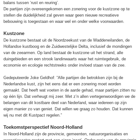
balans tussen ‘rust en reuring’.
De partijen zijn overeengekomen een zonering voor de kustzone op te
stellen die duidelijkheid zal geven waar geen nieuwe recreatieve
bebouwing is toegestaan en waar wel en onder welke voorwaarden.
Kustzone
De kustzone bestaat uit de Noordzeekust van de Waddeneilanden, de
Hollandse kustboog en de Zuidwestelijke Delta, inclusief de mondingen
van de zeearmen. Op land bestaat de kustzone uit het strand, alle
duingebieden en een strook landinwaarts waar het ruimtegebruik, de
economie en ecologie rechtstreeks onder invloed staan van de zee.
Gedeputeerde Joke Geldhof: “Alle partijen die betrokken zijn bij de
Nederlandse kust, zijn het eens dat er een zonering moet worden
gemaakt. Dat heeft wat voeten in de aarde gehad, maar partijen zitten nu
op één lijn. Dat verheugt mij zeer. Met z’n allen vertegenwoordigen we de
belangen van dit kostbare deel van Nederland, waar iedereen op zijn
eigen manier zo van geniet. Dat willen we graag zo houden. Dat kunnen
wij nu met dit Kustpact regelen.”
Toekomstperspectief Noord-Holland
In Noord-Holland zijn de provincie, gemeenten, natuurorganisaties en