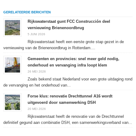
delen
LinkedIn
delen
te
op
te
met
drukken
Facebook
delen
Twitter
(Wordt
GERELATEERDE BERICHTEN
(Wordt
(Wordt
(Wordt
in
in
in
in
een
een
een
een
nieuw
Rijkswaterstaat gunt FCC Construcción deel
nieuw
nieuw
nieuw
venster
vernieuwing Brienenoordbrug
venster
venster
venster
geopend)
geopend)
geopend)
geopend)
5 JUNI 2026
Rijkswaterstaat heeft een eerste grote stap gezet in de
vernieuwing van de Brienenoordbrug in Rotterdam....
Gemeenten en provincies: snel meer geld nodig,
onderhoud en vervanging infra loopt klem
26 MEI 2026
Zoals bekend staat Nederland voor een grote uitdaging rond
de vervanging en het onderhoud van...
Forse klus: renovatie Drechttunnel A16 wordt
uitgevoerd door samenwerking DSH
20 MEI 2026
Rijkswaterstaat heeft de renovatie van de Drechttunnel
definitief gegund aan combinatie DSH, een samenwerkingsverband van...