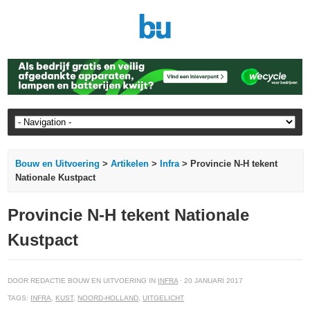
Bouw en Uitvoering
>
Artikelen
>
Infra
> Provincie N-H tekent
Nationale Kustpact
Provincie N-H tekent Nationale
Kustpact
DOOR REDACTIE BOUW EN UITVOERING IN
INFRA
· 20 JANUARI 2017
TAGS:
INFRA
,
KUST
,
NOORD-HOLLAND
,
UITGELICHT