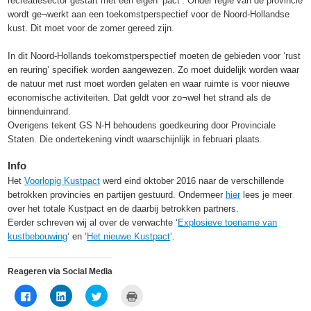
recreatiesector gestart met een eigen ‘pact’. Onder regie van de provincie
wordt ge¬werkt aan een toekomstperspectief voor de Noord-Hollandse
kust. Dit moet voor de zomer gereed zijn.
In dit Noord-Hollands toekomstperspectief moeten de gebieden voor ‘rust
en reuring’ specifiek worden aangewezen. Zo moet duidelijk worden waar
de natuur met rust moet worden gelaten en waar ruimte is voor nieuwe
economische activiteiten. Dat geldt voor zo¬wel het strand als de
binnenduinrand.
Overigens tekent GS N-H behoudens goedkeuring door Provinciale
Staten. Die ondertekening vindt waarschijnlijk in februari plaats.
Info
Het
Voorlopig Kustpact
werd eind oktober 2016 naar de verschillende
betrokken provincies en partijen gestuurd. Ondermeer
hier
lees je meer
over het totale Kustpact en de daarbij betrokken partners.
Eerder schreven wij al over de verwachte ‘
Explosieve toename van
kustbebouwing
‘ en ‘
Het nieuwe Kustpact
‘.
Reageren via Social Media
Klik
Klik
Klik
Klik
om
om
om
om
te
op
te
af