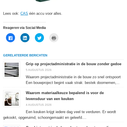
Lees ook:
CAS
één accu voor alles.
Reageren via Social Media
Klik
Klik
Klik
Klik
om
om
om
om
te
op
te
af
delen
LinkedIn
delen
te
op
te
met
drukken
Facebook
delen
Twitter
(Wordt
GERELATEERDE BERICHTEN
(Wordt
(Wordt
(Wordt
in
in
in
in
een
een
een
een
nieuw
Grip op projectadministratie in de bouw zonder gedoe
nieuw
nieuw
nieuw
venster
venster
venster
venster
geopend)
5 AUGUSTUS 2026
geopend)
geopend)
geopend)
Waarom projectadministratie in de bouw zo snel ontspoort
Een bouwproject begint vaak strak: bestek doornemen,...
Waarom materiaalkeuze bepalend is voor de
levensduur van een keuken
4 AUGUSTUS 2026
Een keuken krijgt iedere dag veel te verduren. Er wordt
gekookt, opgeruimd, schoongemaakt en geleefd....