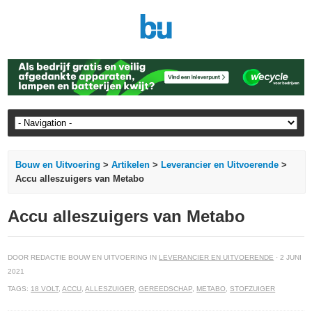
Bouw en Uitvoering
>
Artikelen
>
Leverancier en Uitvoerende
>
Accu alleszuigers van Metabo
Accu alleszuigers van Metabo
DOOR REDACTIE BOUW EN UITVOERING IN
LEVERANCIER EN UITVOERENDE
· 2 JUNI
2021
TAGS:
18 VOLT
,
ACCU
,
ALLESZUIGER
,
GEREEDSCHAP
,
METABO
,
STOFZUIGER