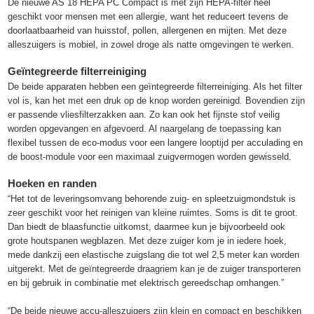
De nieuwe AS 18 HEPA PC Compact is met zijn HEPA-filter heel
geschikt voor mensen met een allergie, want het reduceert tevens de
doorlaatbaarheid van huisstof, pollen, allergenen en mijten. Met deze
alleszuigers is mobiel, in zowel droge als natte omgevingen te werken.
Geïntegreerde filterreiniging
De beide apparaten hebben een geïntegreerde filterreiniging. Als het filter
vol is, kan het met een druk op de knop worden gereinigd. Bovendien zijn
er passende vliesfilterzakken aan. Zo kan ook het fijnste stof veilig
worden opgevangen en afgevoerd. Al naargelang de toepassing kan
flexibel tussen de eco-modus voor een langere looptijd per acculading en
de boost-module voor een maximaal zuigvermogen worden gewisseld.
Hoeken en randen
“Het tot de leveringsomvang behorende zuig- en spleetzuigmondstuk is
zeer geschikt voor het reinigen van kleine ruimtes. Soms is dit te groot.
Dan biedt de blaasfunctie uitkomst, daarmee kun je bijvoorbeeld ook
grote houtspanen wegblazen. Met deze zuiger kom je in iedere hoek,
mede dankzij een elastische zuigslang die tot wel 2,5 meter kan worden
uitgerekt. Met de geïntegreerde draagriem kan je de zuiger transporteren
en bij gebruik in combinatie met elektrisch gereedschap omhangen.”
“De beide nieuwe accu-alleszuigers zijn klein en compact en beschikken