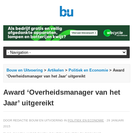
Bouw en Uitvoering
>
Artikelen
>
Politiek en Economie
> Award
‘Overheidsmanager van het Jaar’ uitgereikt
Award ‘Overheidsmanager van het
Jaar’ uitgereikt
DOOR REDACTIE BOUW EN UITVOERING IN
POLITIEK EN ECONOMIE
· 29 JANUARI
2015