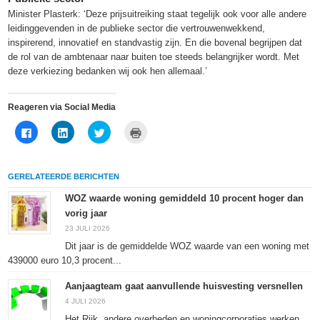
Minister Plasterk: ‘Deze prijsuitreiking staat tegelijk ook voor alle andere
leidinggevenden in de publieke sector die vertrouwenwekkend,
inspirerend, innovatief en standvastig zijn. En die bovenal begrijpen dat
de rol van de ambtenaar naar buiten toe steeds belangrijker wordt. Met
deze verkiezing bedanken wij ook hen allemaal.’
Reageren via Social Media
Klik
Klik
Klik
Klik
om
om
om
om
te
op
te
af
delen
LinkedIn
delen
te
op
te
met
drukken
Facebook
delen
Twitter
(Wordt
GERELATEERDE BERICHTEN
(Wordt
(Wordt
(Wordt
in
in
in
in
een
een
een
een
nieuw
WOZ waarde woning gemiddeld 10 procent hoger dan
nieuw
nieuw
nieuw
venster
vorig jaar
venster
venster
venster
geopend)
geopend)
geopend)
geopend)
23 JULI 2026
Dit jaar is de gemiddelde WOZ waarde van een woning met
439000 euro 10,3 procent...
Aanjaagteam gaat aanvullende huisvesting versnellen
4 JULI 2026
Het Rijk, andere overheden en woningcorporaties werken