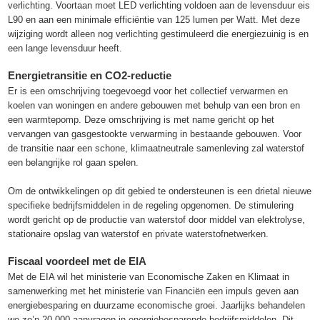
verlichting. Voortaan moet LED verlichting voldoen aan de levensduur eis
L90 en aan een minimale efficiëntie van 125 lumen per Watt. Met deze
wijziging wordt alleen nog verlichting gestimuleerd die energiezuinig is en
een lange levensduur heeft.
Energietransitie en CO2-reductie
Er is een omschrijving toegevoegd voor het collectief verwarmen en
koelen van woningen en andere gebouwen met behulp van een bron en
een warmtepomp. Deze omschrijving is met name gericht op het
vervangen van gasgestookte verwarming in bestaande gebouwen. Voor
de transitie naar een schone, klimaatneutrale samenleving zal waterstof
een belangrijke rol gaan spelen.
Om de ontwikkelingen op dit gebied te ondersteunen is een drietal nieuwe
specifieke bedrijfsmiddelen in de regeling opgenomen. De stimulering
wordt gericht op de productie van waterstof door middel van elektrolyse,
stationaire opslag van waterstof en private waterstofnetwerken.
Fiscaal voordeel met de EIA
Met de EIA wil het ministerie van Economische Zaken en Klimaat in
samenwerking met het ministerie van Financiën een impuls geven aan
energiebesparing en duurzame economische groei. Jaarlijks behandelen
we zo’n 20.000 aanvragen in energiebesparende bedrijfsmiddelen. Dit