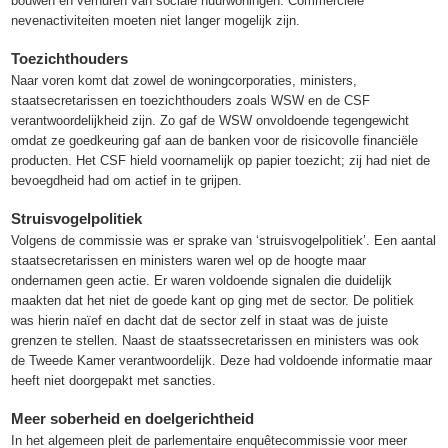
bouwen en verhuren van sociale huurwoningen. Commerciële
nevenactiviteiten moeten niet langer mogelijk zijn.
Toezichthouders
Naar voren komt dat zowel de woningcorporaties, ministers,
staatsecretarissen en toezichthouders zoals WSW en de CSF
verantwoordelijkheid zijn. Zo gaf de WSW onvoldoende tegengewicht
omdat ze goedkeuring gaf aan de banken voor de risicovolle financiële
producten. Het CSF hield voornamelijk op papier toezicht; zij had niet de
bevoegdheid had om actief in te grijpen.
Struisvogelpolitiek
Volgens de commissie was er sprake van ‘struisvogelpolitiek’. Een aantal
staatsecretarissen en ministers waren wel op de hoogte maar
ondernamen geen actie. Er waren voldoende signalen die duidelijk
maakten dat het niet de goede kant op ging met de sector. De politiek
was hierin naïef en dacht dat de sector zelf in staat was de juiste
grenzen te stellen. Naast de staatssecretarissen en ministers was ook
de Tweede Kamer verantwoordelijk. Deze had voldoende informatie maar
heeft niet doorgepakt met sancties.
Meer soberheid en doelgerichtheid
In het algemeen pleit de parlementaire enquêtecommissie voor meer