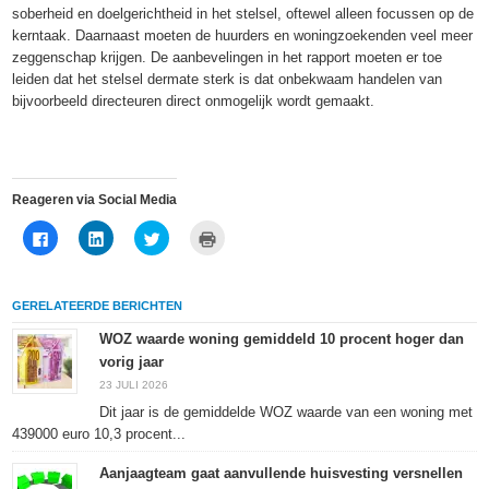
soberheid en doelgerichtheid in het stelsel, oftewel alleen focussen op de
kerntaak. Daarnaast moeten de huurders en woningzoekenden veel meer
zeggenschap krijgen. De aanbevelingen in het rapport moeten er toe
leiden dat het stelsel dermate sterk is dat onbekwaam handelen van
bijvoorbeeld directeuren direct onmogelijk wordt gemaakt.
Reageren via Social Media
Klik
Klik
Klik
Klik
om
om
om
om
te
op
te
af
delen
LinkedIn
delen
te
op
te
met
drukken
Facebook
delen
Twitter
(Wordt
GERELATEERDE BERICHTEN
(Wordt
(Wordt
(Wordt
in
in
in
in
een
een
een
een
nieuw
WOZ waarde woning gemiddeld 10 procent hoger dan
nieuw
nieuw
nieuw
venster
vorig jaar
venster
venster
venster
geopend)
geopend)
geopend)
geopend)
23 JULI 2026
Dit jaar is de gemiddelde WOZ waarde van een woning met
439000 euro 10,3 procent...
Aanjaagteam gaat aanvullende huisvesting versnellen