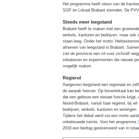
Het programma heeft steun van de fract
SGP en Lokaal Brabant stemden. De PVV e
Steeds meer leegstand
Brabant heeft te maken met een groeiende 
winkels, kantoren en bedrijven, maar ook
staan leeg. Onder het motto ‘Herbestemmen
afnemen van leegstand in Brabant. Samen
ziet de provincie een rol voor zichzelf we
initiatieven en experimenten die nieuwe p
mogelijk maken.
Regierol
Aangezien leegstand een regionaal en zelfs 
de aanpak hiervan. Op bovenlokaal kan bet
dat een gebouw een nieuwe functie krijgt,
Noord-Brabant, vanuit haar regierol, bij w
bedrijven, winkels, kantoren en woningen
Tijdens het debat werd via een motie aan
onbebouwde ruimte. Voor het programma ‘
2019 een bedrag gereserveerd van in totaal