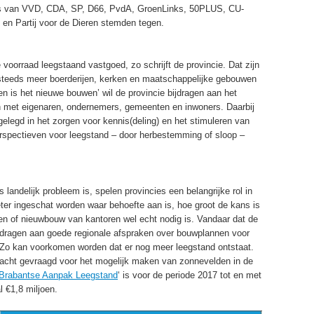
ies van VVD, CDA, SP, D66, PvdA, GroenLinks, 50PLUS, CU-
n Partij voor de Dieren stemden tegen.
voorraad leegstaand vastgoed, zo schrijft de provincie. Dat zijn
 steeds meer boerderijen, kerken en maatschappelijke gebouwen
 is het nieuwe bouwen’ wil de provincie bijdragen aan het
 met eigenaren, ondernemers, gemeenten en inwoners. Daarbij
ggelegd in het zorgen voor kennis(deling) en het stimuleren van
erspectieven voor leegstand – door herbestemming of sloop –
landelijk probleem is, spelen provincies een belangrijke rol in
er ingeschat worden waar behoefte aan is, hoe groot de kans is
 en of nieuwbouw van kantoren wel echt nodig is. Vandaar dat de
il dragen aan goede regionale afspraken over bouwplannen voor
. Zo kan voorkomen worden dat er nog meer leegstand ontstaat.
dacht gevraagd voor het mogelijk maken van zonnevelden in de
Brabantse Aanpak Leegstand
‘ is voor de periode 2017 tot en met
 €1,8 miljoen.