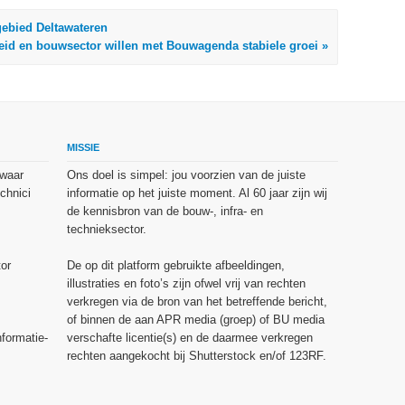
ebied Deltawateren
eid en bouwsector willen met Bouwagenda stabiele groei »
MISSIE
 waar
Ons doel is simpel: jou voorzien van de juiste
chnici
informatie op het juiste moment. Al 60 jaar zijn wij
de kennisbron van de bouw-, infra- en
technieksector.
or
De op dit platform gebruikte afbeeldingen,
illustraties en foto’s zijn ofwel vrij van rechten
verkregen via de bron van het betreffende bericht,
of binnen de aan APR media (groep) of BU media
nformatie-
verschafte licentie(s) en de daarmee verkregen
rechten aangekocht bij Shutterstock en/of 123RF.