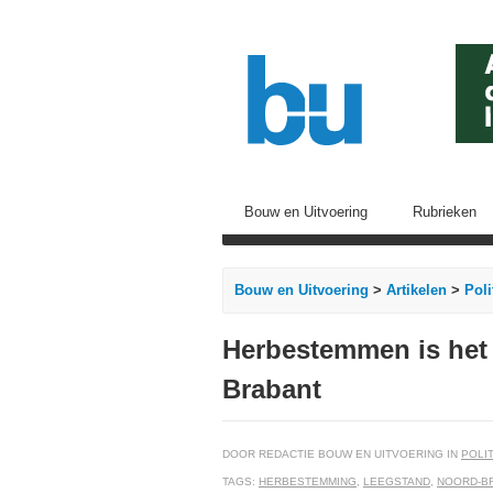
Bouw en Uitvoering
Rubrieken
Bouw en Uitvoering
>
Artikelen
>
Pol
Herbestemmen is het
Brabant
DOOR REDACTIE BOUW EN UITVOERING IN
POLI
TAGS:
HERBESTEMMING
,
LEEGSTAND
,
NOORD-B