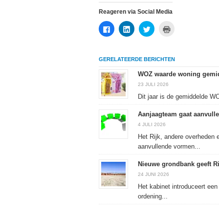
Reageren via Social Media
Klik
Klik
Klik
Klik
om
om
om
om
te
op
te
af
delen
LinkedIn
delen
te
op
te
met
drukken
Facebook
delen
Twitter
(Wordt
GERELATEERDE BERICHTEN
(Wordt
(Wordt
(Wordt
in
in
in
in
een
een
een
een
nieuw
WOZ waarde woning gemidd
nieuw
nieuw
nieuw
venster
venster
venster
venster
geopend)
23 JULI 2026
geopend)
geopend)
geopend)
Dit jaar is de gemiddelde W
Aanjaagteam gaat aanvulle
4 JULI 2026
Het Rijk, andere overheden 
aanvullende vormen...
Nieuwe grondbank geeft Rij
24 JUNI 2026
Het kabinet introduceert een
ordening...