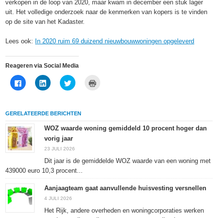
verkopen in de loop van 2020, maar kwam in december een stuk lager
uit. Het volledige onderzoek naar de kenmerken van kopers is te vinden
op de site van het Kadaster.
Lees ook:
In 2020 ruim 69 duizend nieuwbouwwoningen opgeleverd
Reageren via Social Media
Klik
Klik
Klik
Klik
om
om
om
om
te
op
te
af
delen
LinkedIn
delen
te
op
te
met
drukken
Facebook
delen
Twitter
(Wordt
GERELATEERDE BERICHTEN
(Wordt
(Wordt
(Wordt
in
in
in
in
een
een
een
een
nieuw
WOZ waarde woning gemiddeld 10 procent hoger dan
nieuw
nieuw
nieuw
venster
vorig jaar
venster
venster
venster
geopend)
geopend)
geopend)
geopend)
23 JULI 2026
Dit jaar is de gemiddelde WOZ waarde van een woning met
439000 euro 10,3 procent...
Aanjaagteam gaat aanvullende huisvesting versnellen
4 JULI 2026
Het Rijk, andere overheden en woningcorporaties werken