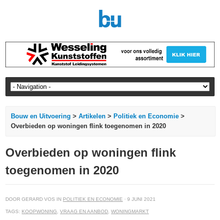
Bouw en Uitvoering
>
Artikelen
>
Politiek en Economie
>
Overbieden op woningen flink toegenomen in 2020
Overbieden op woningen flink
toegenomen in 2020
DOOR GERARD VOS IN
POLITIEK EN ECONOMIE
· 9 JUNI 2021
TAGS:
KOOPWONING
,
VRAAG EN AANBOD
,
WONINGMARKT