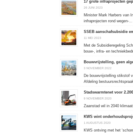
17 grote infraprojecten ge
26 JUNI 2023
Minister Mark Harbers van In
infraprojecten rond wegen-...
SSEB aanschafsubsidie e
11 MEI 2023
Met de Subsidieregeling Sc
bouw-, infra- en techniekbedr
Bouwvrijstelling, geen alge
3 NOVEMBER 2022
De bouwvrijstelling stikstof
Afdeling bestuursrechtspraa
Stadswarmtenet voor 2.20
9 NOVEMBER 2020
Zaanstad wil in 2040 klimaat
KWS wint onderhoudsproje
1 AUGUSTUS 2020
KWS ontving met het ‘schone 