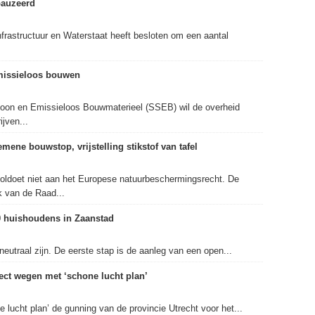
pauzeerd
frastructuur en Waterstaat heeft besloten om een aantal
missieloos bouwen
hoon en Emissieloos Bouwmaterieel (SSEB) wil de overheid
ijven...
mene bouwstop, vrijstelling stikstof van tafel
 voldoet niet aan het Europese natuurbeschermingsrecht. De
k van de Raad...
0 huishoudens in Zaanstad
neutraal zijn. De eerste stap is de aanleg van een open...
ct wegen met ‘schone lucht plan’
lucht plan’ de gunning van de provincie Utrecht voor het...