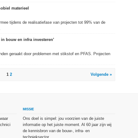
mobiel materieel
mee tijdens de realisatiefase van projecten tot 99% van de
.
in bouw en infra investeren’
nden geraakt door problemen met stikstof en PFAS. Projecten
1
2
Volgende »
MISSIE
 waar
Ons doel is simpel: jou voorzien van de juiste
chnici
informatie op het juiste moment. Al 60 jaar zijn wij
de kennisbron van de bouw-, infra- en
technieksector.