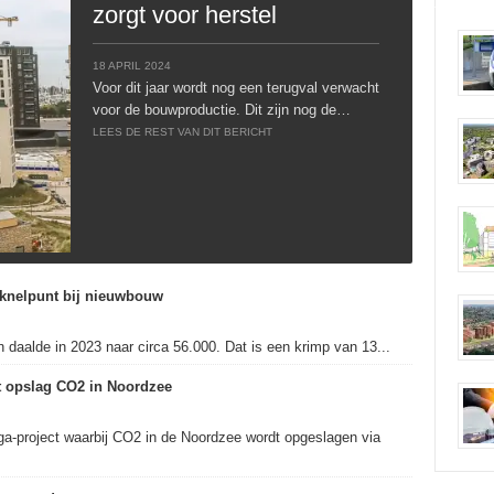
zorgt voor herstel
18 APRIL 2024
Voor dit jaar wordt nog een terugval verwacht
voor de bouwproductie. Dit zijn nog de…
LEES DE REST VAN DIT BERICHT
knelpunt bij nieuwbouw
daalde in 2023 naar circa 56.000. Dat is een krimp van 13...
ht opslag CO2 in Noordzee
ga-project waarbij CO2 in de Noordzee wordt opgeslagen via