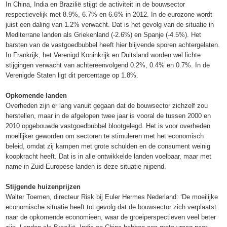
In China, India en Brazilië stijgt de activiteit in de bouwsector
respectievelijk met 8.9%, 6.7% en 6.6% in 2012. In de eurozone wordt
juist een daling van 1.2% verwacht. Dat is het gevolg van de situatie in
Mediterrane landen als Griekenland (-2.6%) en Spanje (-4.5%). Het
barsten van de vastgoedbubbel heeft hier blijvende sporen achtergelaten.
In Frankrijk, het Verenigd Koninkrijk en Duitsland worden wel lichte
stijgingen verwacht van achtereenvolgend 0.2%, 0.4% en 0.7%. In de
Verenigde Staten ligt dit percentage op 1.8%.
Opkomende landen
Overheden zijn er lang vanuit gegaan dat de bouwsector zichzelf zou
herstellen, maar in de afgelopen twee jaar is vooral de tussen 2000 en
2010 opgebouwde vastgoedbubbel blootgelegd. Het is voor overheden
moeilijker geworden om sectoren te stimuleren met het economisch
beleid, omdat zij kampen met grote schulden en de consument weinig
koopkracht heeft. Dat is in alle ontwikkelde landen voelbaar, maar met
name in Zuid-Europese landen is deze situatie nijpend.
Stijgende huizenprijzen
Walter Toemen, directeur Risk bij Euler Hermes Nederland: ‘De moeilijke
economische situatie heeft tot gevolg dat de bouwsector zich verplaatst
naar de opkomende economieën, waar de groeiperspectieven veel beter