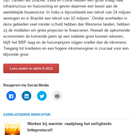
zijn. Landen als Brazilië, India en China hebben een grote vraag naar
infrastructuur en huisvesting en geven daarmee een boost aan de
wereldwijde bouwsector. In India is bijvoorbeeld een tekort van 24 miljoen
woningen en in Brazilië een tekort van 10 miljoen.’ Omdat overheden in
deze gebieden veel minder schuld hebben dan Westerse landen, hebben
zij de middelen om grote projecten te financieren. Hoewel de opkomende
economieën de komende jaren op een stabiele groei kunnen rekenen,
blijft het BBP laag en de huizenprijzen stijgen sneller dan de inkomens.
Toegang tot kredieten en een hogere inkomensgroei is cruciaal voor een
blijvende groei.
Lees verder in editie 5-2012
Reageren via Social Media
Klik
Klik
Klik
Klik
om
om
om
om
te
op
te
af
delen
LinkedIn
delen
te
op
te
met
drukken
Facebook
delen
Twitter
(Wordt
GERELATEERDE BERICHTEN
(Wordt
(Wordt
(Wordt
in
in
in
in
een
een
een
een
nieuw
Werken bij warmte: raadpleeg het veiligheids
nieuw
nieuw
nieuw
venster
hitteprotocol!
venster
venster
venster
geopend)
geopend)
geopend)
geopend)