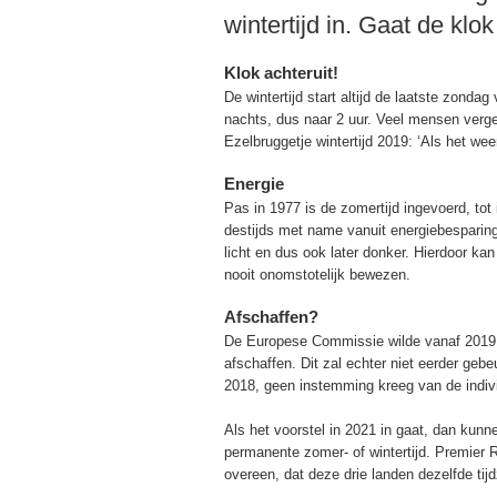
wintertijd in. Gaat de klok
Klok achteruit!
De wintertijd start altijd de laatste zonda
nachts, dus naar 2 uur. Veel mensen verget
Ezelbruggetje wintertijd 2019: ‘Als het weer
Energie
Pas in 1977 is de zomertijd ingevoerd, tot i
destijds met name vanuit energiebesparing 
licht en dus ook later donker. Hierdoor kan
nooit onomstotelijk bewezen.
Afschaffen?
De Europese Commissie wilde vanaf 2019 de
afschaffen. Dit zal echter niet eerder geb
2018, geen instemming kreeg van de indiv
Als het voorstel in 2021 in gaat, dan kunn
permanente zomer- of wintertijd. Premier 
overeen, dat deze drie landen dezelfde tij