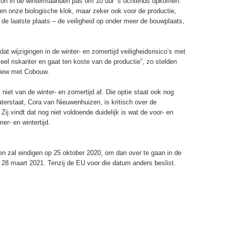
 zon in de wintermaanden pas om 10 uur ’s ochtends opkomen.
 en onze biologische klok, maar zeker ook voor de productie,
n de laatste plaats – de veiligheid op onder meer de bouwplaats,
dat wijzigingen in de winter- en zomertijd veiligheidsrisico’s met
eel riskanter en gaat ten koste van de productie”, zo stelden
view met Cobouw.
niet van de winter- en zomertijd af. Die optie staat ook nog
terstaat, Cora van Nieuwenhuizen, is kritisch over de
ij vindt dat nog niet voldoende duidelijk is wat de voor- en
er- en wintertijd.
en zal eindigen op 25 oktober 2020, om dan over te gaan in de
ot 28 maart 2021. Tenzij de EU voor die datum anders beslist.