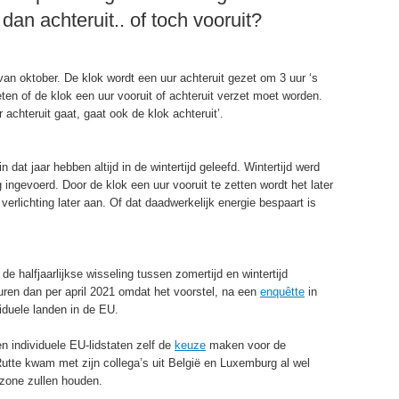
 dan achteruit.. of toch vooruit?
g van oktober. De klok wordt een uur achteruit gezet om 3 uur ‘s
en of de klok een uur vooruit of achteruit verzet moet worden.
 achteruit gaat, gaat ook de klok achteruit’.
n dat jaar hebben altijd in de wintertijd geleefd. Wintertijd werd
ingevoerd. Door de klok een uur vooruit te zetten wordt het later
 verlichting later aan. Of dat daadwerkelijk energie bespaart is
 halfjaarlijkse wisseling tussen zomertijd en wintertijd
euren dan per april 2021 omdat het voorstel, na een
enquêtte
in
iduele landen in de EU.
en individuele EU-lidstaten zelf de
keuze
maken voor de
Rutte kwam met zijn collega’s uit België en Luxemburg al wel
dzone zullen houden.