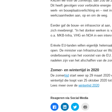
Kiezen we voor de zomertijd, dan zou de
Dit heeft gevolgen voor verbruikte energie
werk- en bouwplaatsverlichting en – niet i
werkzaamheden aan, op en om de weg.
Eerder gaf de bouw- en infrasector al aan, 
zich meebrengt. “In het donker werken is v
o.a. MKB-Infra, VHG en NOA in een inter
Enkele EU-landen willen eigenlijk helemaal 
open. De minister van Infrastructuur en Wa
onderbouwing van het voorstel van de EU. Z
nadelen zijn van het afschaffen van de zom
Zomer- en wintertijd in 2020
De zomer
tijd
start weer op 29 maart 2020 
wintertijd die loopt van 25 oktober 2020 t
Lees meer over de
wintertijd 2020
Reageren via Social Media
Klik
Klik
Klik
Klik
om
om
om
om
te
op
te
af