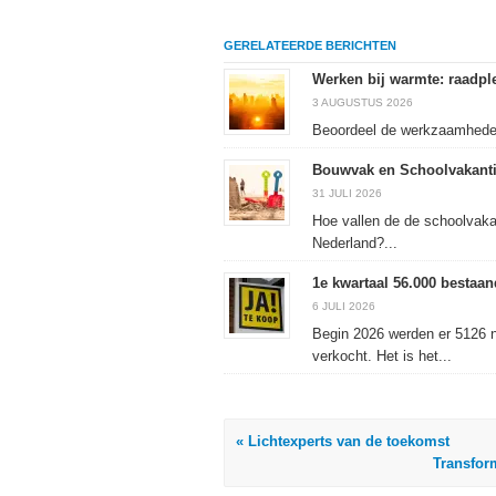
delen
LinkedIn
delen
te
op
te
met
drukken
Facebook
delen
Twitter
(Wordt
GERELATEERDE BERICHTEN
(Wordt
(Wordt
(Wordt
in
in
in
in
een
een
een
een
nieuw
Werken bij warmte: raadple
nieuw
nieuw
nieuw
venster
venster
venster
venster
geopend)
3 AUGUSTUS 2026
geopend)
geopend)
geopend)
Beoordeel de werkzaamheden 
Bouwvak en Schoolvakanti
31 JULI 2026
Hoe vallen de de schoolvaka
Nederland?...
1e kwartaal 56.000 besta
6 JULI 2026
Begin 2026 werden er 5126 
verkocht. Het is het...
« Lichtexperts van de toekomst
Transfor