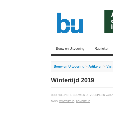
Bouw en Uitvoering
Rubrieken
Bouw en Uitvoering
>
Artikelen
>
Vari
Wintertijd 2019
DOOR REDACTIE BOUW EN UITVOERING IN
VARIA
TAGS:
WINTERTIJD
,
ZOMERTIJD