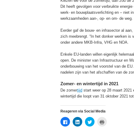
Kiezen we voor de zomertijd, dan zou de
Dit heeft gevolgen voor verbruikte energie
werk- en bouwplaatsverlichting en – niet in
werkzaamheden aan-, op- en om- de weg.
Eerder gaf de bouw- en infrasector al aan, 
zich meebrengt. “In het donker werken is v
onder andere MKB-Infra, VHG en NOA.
Enkele EU-landen willen eigenlijk helemaal 
open. De minister van Infrastructuur en Wa
onderbouwing van het voorstel van de EU. Z
nadelen zijn van het afschaffen van de zom
Zomer- en wintertijd in 2021
De zomer
tijd
start weer op 28 maart 2021 
wintertijd die loopt van 31 oktober 2021 t
Reageren via Social Media
Klik
Klik
Klik
Klik
om
om
om
om
te
op
te
af
delen
LinkedIn
delen
te