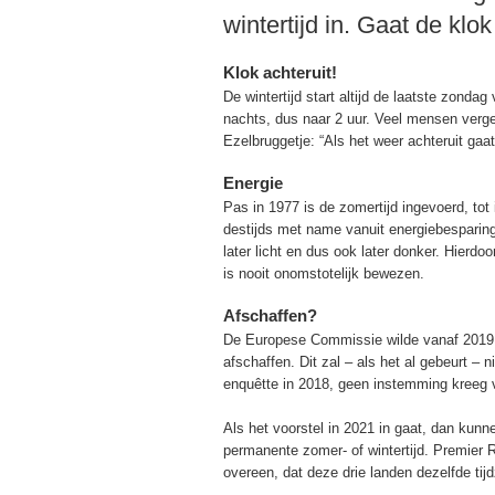
wintertijd in. Gaat de klok
Klok achteruit!
De wintertijd start altijd de laatste zonda
nachts, dus naar 2 uur. Veel mensen verget
Ezelbruggetje: “Als het weer achteruit gaat
Energie
Pas in 1977 is de zomertijd ingevoerd, tot i
destijds met name vanuit energiebesparing
later licht en dus ook later donker. Hierdo
is nooit onomstotelijk bewezen.
Afschaffen?
De Europese Commissie wilde vanaf 2019 de
afschaffen. Dit zal – als het al gebeurt – 
enquêtte in 2018, geen instemming kreeg v
Als het voorstel in 2021 in gaat, dan kunn
permanente zomer- of wintertijd. Premier 
overeen, dat deze drie landen dezelfde tij