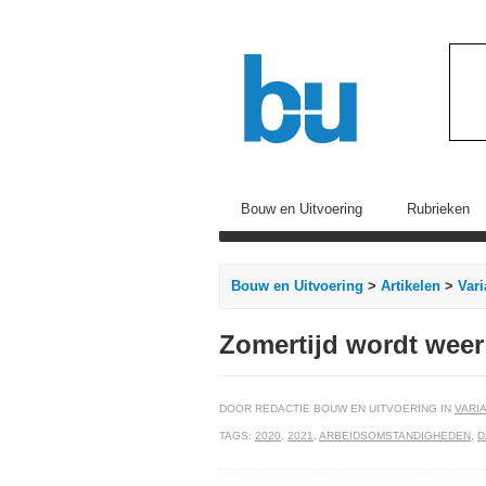
Bouw en Uitvoering
Rubrieken
Bouw en Uitvoering
>
Artikelen
>
Vari
Zomertijd wordt weer 
DOOR REDACTIE BOUW EN UITVOERING IN
VARIA
TAGS:
2020
,
2021
,
ARBEIDSOMSTANDIGHEDEN
,
D