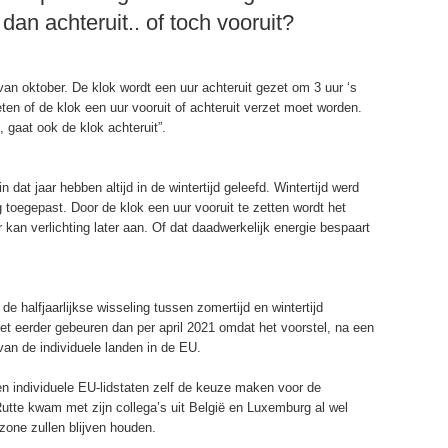
 dan achteruit.. of toch vooruit?
g van oktober. De klok wordt een uur achteruit gezet om 3 uur ‘s
en of de klok een uur vooruit of achteruit verzet moet worden.
, gaat ook de klok achteruit”.
n dat jaar hebben altijd in de wintertijd geleefd. Wintertijd werd
 toegepast. Door de klok een uur vooruit te zetten wordt het
or kan verlichting later aan. Of dat daadwerkelijk energie bespaart
 halfjaarlijkse wisseling tussen zomertijd en wintertijd
niet eerder gebeuren dan per april 2021 omdat het voorstel, na een
an de individuele landen in de EU.
en individuele EU-lidstaten zelf de keuze maken voor de
Rutte kwam met zijn collega’s uit België en Luxemburg al wel
dzone zullen blijven houden.