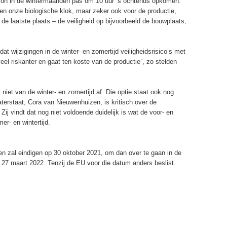
 zon in de wintermaanden pas om 10 uur ’s ochtends opkomen.
 en onze biologische klok, maar zeker ook voor de productie,
 de laatste plaats – de veiligheid op bijvoorbeeld de bouwplaats,
dat wijzigingen in de winter- en zomertijd veiligheidsrisico’s met
eel riskanter en gaat ten koste van de productie”, zo stelden
niet van de winter- en zomertijd af. Die optie staat ook nog
terstaat, Cora van Nieuwenhuizen, is kritisch over de
ij vindt dat nog niet voldoende duidelijk is wat de voor- en
er- en wintertijd.
en zal eindigen op 30 oktober 2021, om dan over te gaan in de
ot 27 maart 2022. Tenzij de EU voor die datum anders beslist.