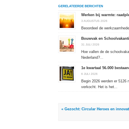
op
te
met
drukken
Facebook
delen
Twitter
(Wordt
GERELATEERDE BERICHTEN
(Wordt
(Wordt
(Wordt
in
in
in
in
een
een
een
een
nieuw
Werken bij warmte: raadple
nieuw
nieuw
nieuw
venster
venster
venster
venster
geopend)
3 AUGUSTUS 2026
geopend)
geopend)
geopend)
Beoordeel de werkzaamheden 
Bouwvak en Schoolvakanti
31 JULI 2026
Hoe vallen de de schoolvaka
Nederland?...
1e kwartaal 56.000 besta
6 JULI 2026
Begin 2026 werden er 5126 
verkocht. Het is het...
« Gezocht: Circular Heroes en innovat