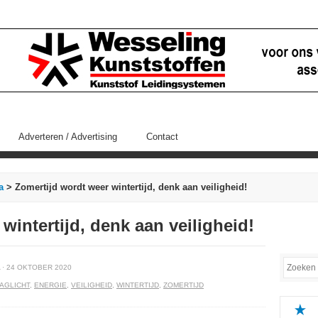
Adverteren / Advertising
Contact
a
> Zomertijd wordt weer wintertijd, denk aan veiligheid!
wintertijd, denk aan veiligheid!
· 24 OKTOBER 2020
AGLICHT
,
ENERGIE
,
VEILIGHEID
,
WINTERTIJD
,
ZOMERTIJD