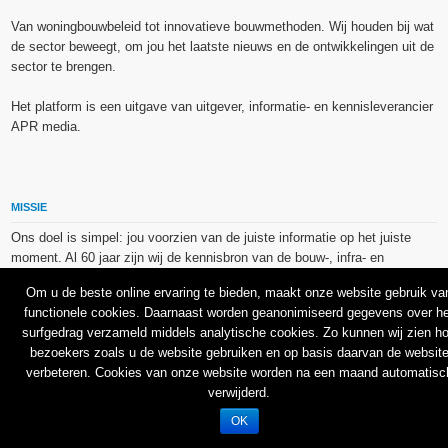
Van woningbouwbeleid tot innovatieve bouwmethoden. Wij houden bij wat
de sector beweegt, om jou het laatste nieuws en de ontwikkelingen uit de
sector te brengen.
Het platform is een uitgave van uitgever, informatie- en kennisleverancier
APR media.
MISSIE
Ons doel is simpel: jou voorzien van de juiste informatie op het juiste
moment. Al 60 jaar zijn wij de kennisbron van de bouw-, infra- en
technieksector.
Om u de beste online ervaring te bieden, maakt onze website gebruik va
functionele cookies. Daarnaast worden geanonimiseerd gegevens over he
De op dit platform gebruikte afbeeldingen, illustraties en foto’s zijn ofwel
surfgedrag verzameld middels analytische cookies. Zo kunnen wij zien h
vrij van rechten verkregen via de bron van het betreffende bericht, of
bezoekers zoals u de website gebruiken en op basis daarvan de websit
binnen de aan APR media (groep) of BU media verschafte licentie(s) en
verbeteren. Cookies van onze website worden na een maand automatisc
de daarmee verkregen rechten aangekocht bij Shutterstock en/of 123RF.
verwijderd.
OK
© 2026
Bouw en Uitvoering
.