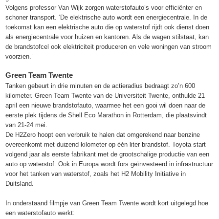
Volgens professor Van Wijk zorgen waterstofauto’s voor efficiënter en
schoner transport. ‘De elektrische auto wordt een energiecentrale. In de
toekomst kan een elektrische auto die op waterstof rijdt ook dienst doen
als energiecentrale voor huizen en kantoren. Als de wagen stilstaat, kan
de brandstofcel ook elektriciteit produceren en vele woningen van stroom
voorzien.’
Green Team Twente
Tanken gebeurt in drie minuten en de actieradius bedraagt zo’n 600
kilometer. Green Team Twente van de Universiteit Twente, onthulde 21
april een nieuwe brandstofauto, waarmee het een gooi wil doen naar de
eerste plek tijdens de Shell Eco Marathon in Rotterdam, die plaatsvindt
van 21-24 mei.
De H2Zero hoopt een verbruik te halen dat omgerekend naar benzine
overeenkomt met duizend kilometer op één liter brandstof. Toyota start
volgend jaar als eerste fabrikant met de grootschalige productie van een
auto op waterstof. Ook in Europa wordt fors geïnvesteerd in infrastructuur
voor het tanken van waterstof, zoals het H2 Mobility Initiative in
Duitsland.
In onderstaand filmpje van Green Team Twente wordt kort uitgelegd hoe
een waterstofauto werkt: