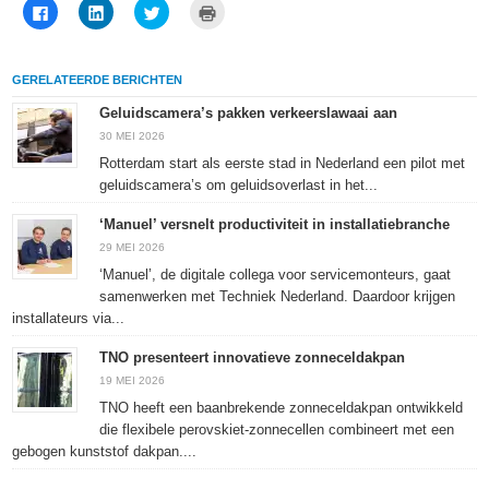
Klik
Klik
Klik
Klik
om
om
om
om
te
op
te
af
delen
LinkedIn
delen
te
op
te
met
drukken
Facebook
delen
Twitter
(Wordt
GERELATEERDE BERICHTEN
(Wordt
(Wordt
(Wordt
in
in
in
in
een
een
een
een
nieuw
Geluidscamera’s pakken verkeerslawaai aan
nieuw
nieuw
nieuw
venster
venster
venster
venster
geopend)
30 MEI 2026
geopend)
geopend)
geopend)
Rotterdam start als eerste stad in Nederland een pilot met
geluidscamera’s om geluidsoverlast in het...
‘Manuel’ versnelt productiviteit in installatiebranche
29 MEI 2026
‘Manuel’, de digitale collega voor servicemonteurs, gaat
samenwerken met Techniek Nederland. Daardoor krijgen
installateurs via...
TNO presenteert innovatieve zonneceldakpan
19 MEI 2026
TNO heeft een baanbrekende zonneceldakpan ontwikkeld
die flexibele perovskiet-zonnecellen combineert met een
gebogen kunststof dakpan....