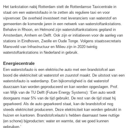
Het tankstation nabij Rotterdam stelt de Rotterdamse Taxicentrale in
staat om een waterstofauto in te zetten als reguliere taxi en voor
vipvervoer. De overheid investeert met leveranciers van waterstof en
gemeenten de komende jaren in een netwerk van waterstoftankstations.
Behalve in Rhoon, en Helmond zijn waterstoftankstations gepland in
Amsterdam, Arnhem en Delft. Ook zijn er initiatieven voor de aanleg van
stations in Eindhoven, Zwolle en Oude Tonge. Volgens staatssecretaris
Mansveld van Infrastructuur en Milieu zijn in 2020 twintig
waterstoftankstations in Nederland in gebruik.
Energiecentrale
Een waterstofauto is een elektrische auto met een brandstofcel aan
boord die elektriciteit uit waterstof en zuurstof maakt. De uitstoot van een
waterstofauto is waterdamp. Een bijkomstigheid is dat waterstof
duurzaam kan worden geproduceerd en kan worden opgeslagen. Prof.
van Wijk van de TU Delft (Future Energy Systems): ‘Een auto wordt
doorgaans maar 5% van de tijd gebruikt. De rest van de tijd staat hij
geparkeerd. Als de auto geparkeerd staat, kan de brandstofcel nog
steeds elektriciteit produceren. Deze elektriciteit kan worden gebruikt in
huizen en kantoren. Brandstofcelauto’s hebben daarnaast twee nuttige
(en schone) bijproducten: water en warmte, dat we goed kunnen
gebruiken.’