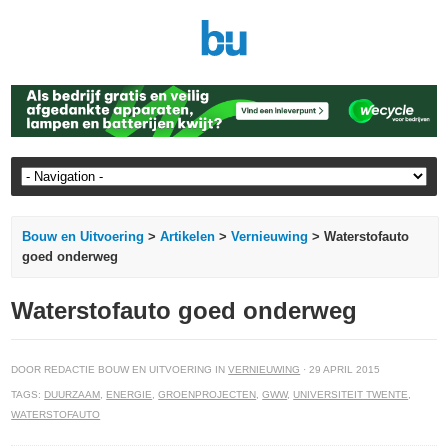
Bouw en Uitvoering
>
Artikelen
>
Vernieuwing
> Waterstofauto
goed onderweg
Waterstofauto goed onderweg
DOOR REDACTIE BOUW EN UITVOERING IN
VERNIEUWING
· 29 APRIL 2015
TAGS:
DUURZAAM
,
ENERGIE
,
GROENPROJECTEN
,
GWW
,
UNIVERSITEIT TWENTE
,
WATERSTOFAUTO