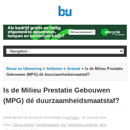
Bouw en Uitvoering
>
Artikelen
>
Actueel
> Is de Milieu Prestatie
Gebouwen (MPG) dé duurzaamheidsmaatstaf?
Is de Milieu Prestatie Gebouwen
(MPG) dé duurzaamheidsmaatstaf?
DOOR REDACTIE BOUW EN UITVOERING IN
ACTUEEL
· 26 JANUARI 2024
TAGS:
CIRCULARITEIT
,
DUURZAAMHEID
,
EIS
,
MATERIAALGEBRUIK
,
MPG
,