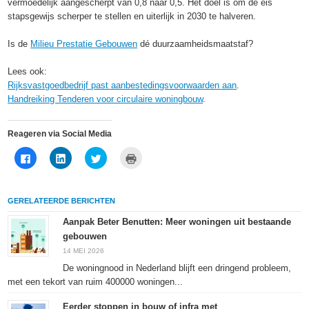
vermoedelijk aangescherpt van 0,8 naar 0,5. Het doel is om de eis
stapsgewijs scherper te stellen en uiterlijk in 2030 te halveren.
Is de
Milieu Prestatie Gebouwen
dé duurzaamheidsmaatstaf?
Lees ook:
Rijksvastgoedbedrijf past aanbestedingsvoorwaarden aan
.
Handreiking Tenderen voor circulaire woningbouw
.
Reageren via Social Media
Klik
Klik
Klik
Klik
om
om
om
om
te
op
te
af
delen
LinkedIn
delen
te
op
te
met
drukken
Facebook
delen
Twitter
(Wordt
GERELATEERDE BERICHTEN
(Wordt
(Wordt
(Wordt
in
in
in
in
een
een
een
een
nieuw
Aanpak Beter Benutten: Meer woningen uit bestaande
nieuw
nieuw
nieuw
venster
gebouwen
venster
venster
venster
geopend)
geopend)
geopend)
geopend)
14 MEI 2026
De woningnood in Nederland blijft een dringend probleem,
met een tekort van ruim 400000 woningen...
Eerder stoppen in bouw of infra met