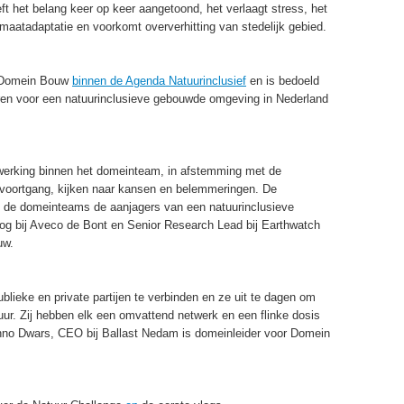
t het belang keer op keer aangetoond, het verlaagt stress, het
klimaatadaptatie en voorkomt oververhitting van stedelijk gebied.
an Domein Bouw
binnen de Agenda Natuurinclusief
en is bedoeld
en voor een natuurinclusieve gebouwde omgeving in Nederland
erking binnen het domeinteam, in afstemming met de
n voortgang, kijken naar kansen en belemmeringen. De
t de domeinteams de aanjagers van een natuurinclusieve
og bij Aveco de Bont en Senior Research Lead bij Earthwatch
uw.
lieke en private partijen te verbinden en ze uit te dagen om
uur. Zij hebben elk een omvattend netwerk en een flinke dosis
Onno Dwars, CEO bij Ballast Nedam is domeinleider voor Domein