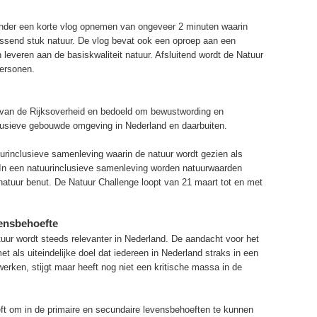
ander een korte vlog opnemen van ongeveer 2 minuten waarin
ssend stuk natuur. De vlog bevat ook een oproep aan een
n leveren aan de basiskwaliteit natuur. Afsluitend wordt de Natuur
ersonen.
ef van de Rijksoverheid en bedoeld om bewustwording en
lusieve gebouwde omgeving in Nederland en daarbuiten.
urinclusieve samenleving waarin de natuur wordt gezien als
In een natuurinclusieve samenleving worden natuurwaarden
 natuur benut. De Natuur Challenge loopt van 21 maart tot en met
vensbehoefte
ur wordt steeds relevanter in Nederland. De aandacht voor het
t als uiteindelijke doel dat iedereen in Nederland straks in een
rken, stijgt maar heeft nog niet een kritische massa in de
eft om in de primaire en secundaire levensbehoeften te kunnen