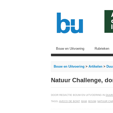
Bouw en Uitvoering
Rubrieken
Bouw en Uitvoering
>
Artikelen
>
Duu
Natuur Challenge, d
DOOR REDACTIE BOUW EN UITVOERING IN
DUUR
TAGS:
AVECO DE BONT
,
BAM
,
BOUW
,
NATUUR CH