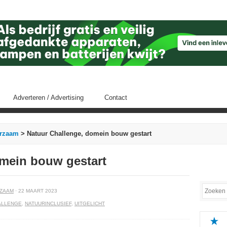
Adverteren / Advertising
Contact
rzaam
> Natuur Challenge, domein bouw gestart
omein bouw gestart
ZAAM
· 22 MAART 2023
ALLENGE
,
NATUURINCLUSIEF
,
UITGELICHT