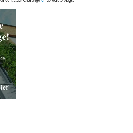
ver de Natuur Challenge
en
de eerste vlogs.