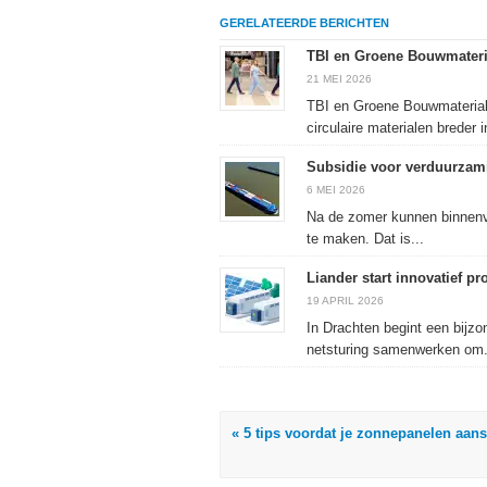
op
te
met
drukken
Facebook
delen
Twitter
(Wordt
GERELATEERDE BERICHTEN
(Wordt
(Wordt
(Wordt
in
in
in
in
een
een
een
een
nieuw
TBI en Groene Bouwmateri
nieuw
nieuw
nieuw
venster
venster
venster
venster
geopend)
21 MEI 2026
geopend)
geopend)
geopend)
TBI en Groene Bouwmateria
circulaire materialen breder in
Subsidie voor verduurzami
6 MEI 2026
Na de zomer kunnen binnenv
te maken. Dat is...
Liander start innovatief p
19 APRIL 2026
In Drachten begint een bijzo
netsturing samenwerken om.
« 5 tips voordat je zonnepanelen aans