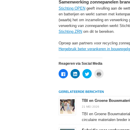
Samenwerking zonnepanelen bran
Stichting OPEN
geeft invulling aan de wet
en batterijen en werkt samen met ketenpart
(waarbij het om inzameling en verwerking g
verwerking van zonnepanelen werkt Stic
Stichting ZRN
om dit te bereiken.
Oproep aan partners voor recycling zonnep
Hergebruik beter verankeren in bouwregelg
Reageren via Social Media
Klik
Klik
Klik
Klik
om
om
om
om
te
op
te
af
delen
LinkedIn
delen
te
op
te
met
drukken
Facebook
delen
Twitter
(Wordt
GERELATEERDE BERICHTEN
(Wordt
(Wordt
(Wordt
in
in
in
in
een
een
een
een
nieuw
TBI en Groene Bouwmateri
nieuw
nieuw
nieuw
venster
venster
venster
venster
geopend)
21 MEI 2026
geopend)
geopend)
geopend)
TBI en Groene Bouwmateria
circulaire materialen breder in