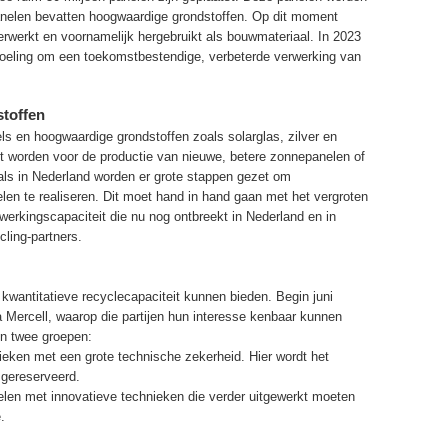
panelen bevatten hoogwaardige grondstoffen. Op dit moment
rwerkt en voornamelijk hergebruikt als bouwmateriaal. In 2023
doeling om een toekomstbestendige, verbeterde verwerking van
toffen
s en hoogwaardige grondstoffen zoals solarglas, zilver en
t worden voor de productie van nieuwe, betere zonnepanelen of
als in Nederland worden er grote stappen gezet om
len te realiseren. Dit moet hand in hand gaan met het vergroten
rkingscapaciteit die nu nog ontbreekt in Nederland en in
ling-partners.
kwantitatieve recyclecapaciteit kunnen bieden. Begin juni
 Mercell, waarop die partijen hun interesse kenbaar kunnen
n twee groepen:
eken met een grote technische zekerheid. Hier wordt het
 gereserveerd.
en met innovatieve technieken die verder uitgewerkt moeten
.