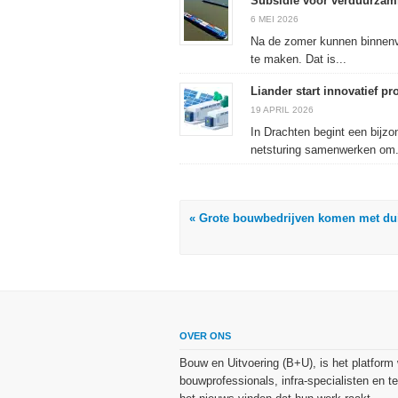
Subsidie voor verduurzami
6 MEI 2026
Na de zomer kunnen binnenv
te maken. Dat is...
Liander start innovatief p
19 APRIL 2026
In Drachten begint een bijzo
netsturing samenwerken om.
« Grote bouwbedrijven komen met duid
OVER ONS
Bouw en Uitvoering (B+U), is het platform
bouwprofessionals, infra-specialisten en te