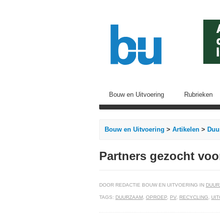
Bouw en Uitvoering
Rubrieken
Bouw en Uitvoering
>
Artikelen
>
Duu
Partners gezocht voo
DOOR REDACTIE BOUW EN UITVOERING IN
DUUR
TAGS:
DUURZAAM
,
OPROEP
,
PV
,
RECYCLING
,
UIT