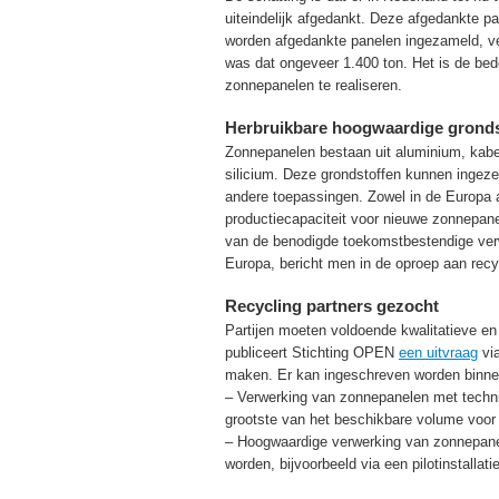
uiteindelijk afgedankt. Deze afgedankte 
worden afgedankte panelen ingezameld, ve
was dat ongeveer 1.400 ton. Het is de be
zonnepanelen te realiseren.
Herbruikbare hoogwaardige gronds
Zonnepanelen bestaan uit aluminium, kabel
silicium. Deze grondstoffen kunnen ingeze
andere toepassingen. Zowel in de Europa 
productiecapaciteit voor nieuwe zonnepane
van de benodigde toekomstbestendige verwe
Europa, bericht men in de oproep aan recyc
Recycling partners gezocht
Partijen moeten voldoende kwalitatieve en 
publiceert Stichting OPEN
een uitvraag
via
maken. Er kan ingeschreven worden binne
– Verwerking van zonnepanelen met techni
grootste van het beschikbare volume voor
– Hoogwaardige verwerking van zonnepanel
worden, bijvoorbeeld via een pilotinstallatie