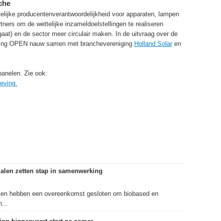
che
telijke producentenverantwoordelijkheid voor apparaten, lampen
ners om de wettelijke inzameldoelstellingen te realiseren
aat) en de sector meer circulair maken. In de uitvraag over de
hting OPEN nauw samen met branchevereniging
Holland Solar
en
anelen. Zie ook:
eving.
alen zetten stap in samenwerking
len hebben een overeenkomst gesloten om biobased en
...