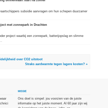
ng binnenvaart start na zomer
aartschippers subsidie aanvragen om hun schepen duurzamer
roject met zonnepark in Drachten
nder project waarbij een zonnepark, batterijopslag en slimme
..
elijkheid over CO2 uitstoot
Straks aardwarmte tegen lagere kosten? »
MISSIE
 waar
Ons doel is simpel: jou voorzien van de juiste
chnici
informatie op het juiste moment. Al 60 jaar zijn wij