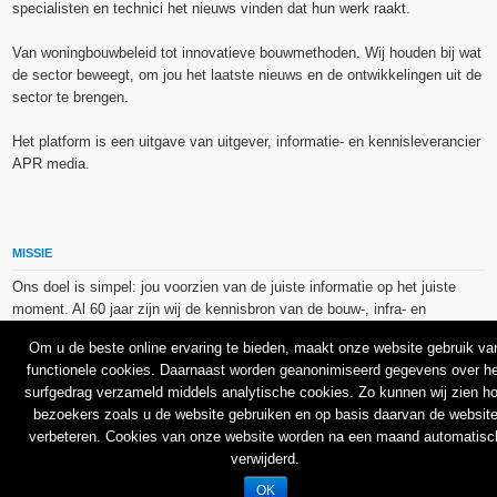
specialisten en technici het nieuws vinden dat hun werk raakt.
Van woningbouwbeleid tot innovatieve bouwmethoden. Wij houden bij wat
de sector beweegt, om jou het laatste nieuws en de ontwikkelingen uit de
sector te brengen.
Het platform is een uitgave van uitgever, informatie- en kennisleverancier
APR media.
MISSIE
Ons doel is simpel: jou voorzien van de juiste informatie op het juiste
moment. Al 60 jaar zijn wij de kennisbron van de bouw-, infra- en
technieksector.
Om u de beste online ervaring te bieden, maakt onze website gebruik va
functionele cookies. Daarnaast worden geanonimiseerd gegevens over he
De op dit platform gebruikte afbeeldingen, illustraties en foto’s zijn ofwel
surfgedrag verzameld middels analytische cookies. Zo kunnen wij zien h
vrij van rechten verkregen via de bron van het betreffende bericht, of
bezoekers zoals u de website gebruiken en op basis daarvan de websit
binnen de aan APR media (groep) of BU media verschafte licentie(s) en
verbeteren. Cookies van onze website worden na een maand automatisc
de daarmee verkregen rechten aangekocht bij Shutterstock en/of 123RF.
verwijderd.
OK