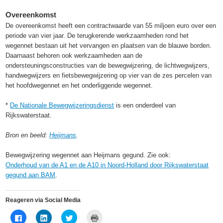
Overeenkomst
De overeenkomst heeft een contractwaarde van 55 miljoen euro over een
periode van vier jaar. De terugkerende werkzaamheden rond het
wegennet bestaan uit het vervangen en plaatsen van de blauwe borden.
Daarnaast behoren ook werkzaamheden aan de
ondersteuningsconstructies van de bewegwijzering, de lichtwegwijzers,
handwegwijzers en fietsbewegwijzering op vier van de zes percelen van
het hoofdwegennet en het onderliggende wegennet.
*
De Nationale Bewegwijzeringsdienst
is een onderdeel van
Rijkswaterstaat.
Bron en beeld:
Heijmans
.
Bewegwijzering wegennet aan Heijmans gegund. Zie ook:
Onderhoud van de A1 en de A10 in Noord-Holland door Rijkswaterstaat
gegund aan BAM
.
Reageren via Social Media
Klik
Klik
Klik
Klik
om
om
om
om