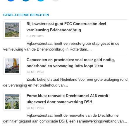
te
op
te
af
delen
LinkedIn
delen
te
op
te
met
drukken
Facebook
delen
Twitter
(Wordt
GERELATEERDE BERICHTEN
(Wordt
(Wordt
(Wordt
in
in
in
in
een
een
een
een
nieuw
Rijkswaterstaat gunt FCC Construcción deel
nieuw
nieuw
nieuw
venster
vernieuwing Brienenoordbrug
venster
venster
venster
geopend)
geopend)
geopend)
geopend)
5 JUNI 2026
Rijkswaterstaat heeft een eerste grote stap gezet in de
vernieuwing van de Brienenoordbrug in Rotterdam....
Gemeenten en provincies: snel meer geld nodig,
onderhoud en vervanging infra loopt klem
26 MEI 2026
Zoals bekend staat Nederland voor een grote uitdaging rond
de vervanging en het onderhoud van...
Forse klus: renovatie Drechttunnel A16 wordt
uitgevoerd door samenwerking DSH
20 MEI 2026
Rijkswaterstaat heeft de renovatie van de Drechttunnel
definitief gegund aan combinatie DSH, een samenwerkingsverband van...