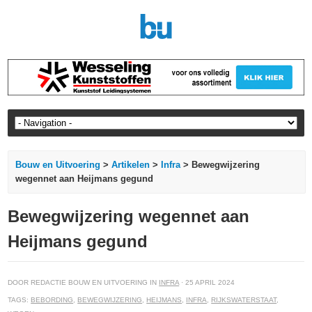
Bouw en Uitvoering
>
Artikelen
>
Infra
> Bewegwijzering
wegennet aan Heijmans gegund
Bewegwijzering wegennet aan
Heijmans gegund
DOOR REDACTIE BOUW EN UITVOERING IN
INFRA
· 25 APRIL 2024
TAGS:
BEBORDING
,
BEWEGWIJZERING
,
HEIJMANS
,
INFRA
,
RIJKSWATERSTAAT
,