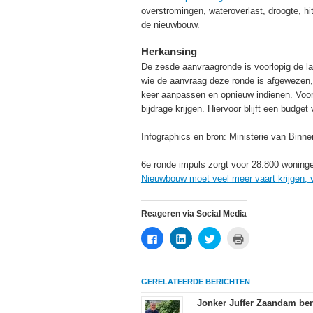
overstromingen, wateroverlast, droogte, hit
de nieuwbouw.
Herkansing
De zesde aanvraagronde is voorlopig de l
wie de aanvraag deze ronde is afgewezen,
keer aanpassen en opnieuw indienen. Voo
bijdrage krijgen. Hiervoor blijft een budge
Infographics en bron: Ministerie van Binne
6e ronde impuls zorgt voor 28.800 woninge
Nieuwbouw moet veel meer vaart krijgen, 
Reageren via Social Media
Klik
Klik
Klik
Klik
om
om
om
om
te
op
te
af
delen
LinkedIn
delen
te
op
te
met
drukken
Facebook
delen
Twitter
(Wordt
GERELATEERDE BERICHTEN
(Wordt
(Wordt
(Wordt
in
in
in
in
een
een
een
een
nieuw
Jonker Juffer Zaandam ber
nieuw
nieuw
nieuw
venster