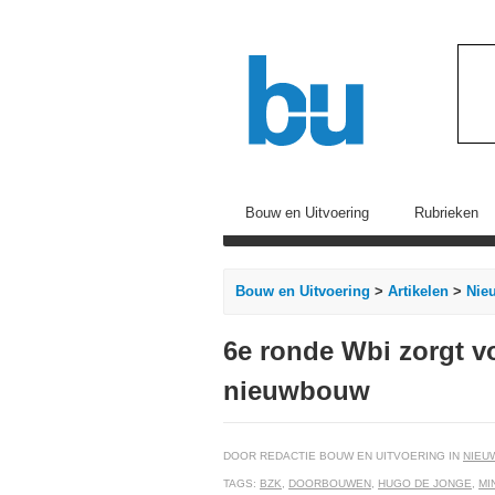
Bouw en Uitvoering
Rubrieken
Bouw en Uitvoering
>
Artikelen
>
Nie
6e ronde Wbi zorgt v
nieuwbouw
DOOR REDACTIE BOUW EN UITVOERING IN
NIEU
TAGS:
BZK
,
DOORBOUWEN
,
HUGO DE JONGE
,
MI