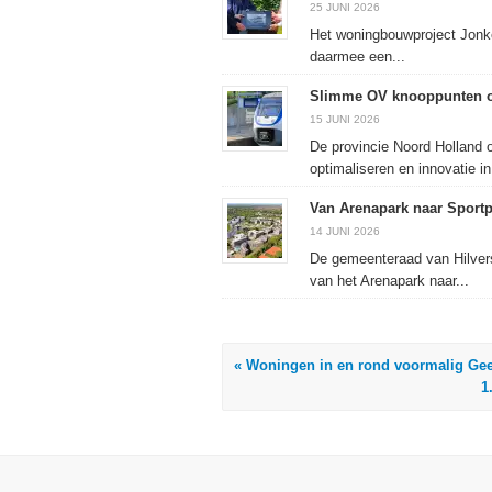
venster
venster
venster
geopend)
25 JUNI 2026
geopend)
geopend)
geopend)
Het woningbouwproject Jonker
daarmee een...
Slimme OV knooppunten o
15 JUNI 2026
De provincie Noord Holland 
optimaliseren en innovatie in.
Van Arenapark naar Sport
14 JUNI 2026
De gemeenteraad van Hilvers
van het Arenapark naar...
« Woningen in en rond voormalig Gee
1