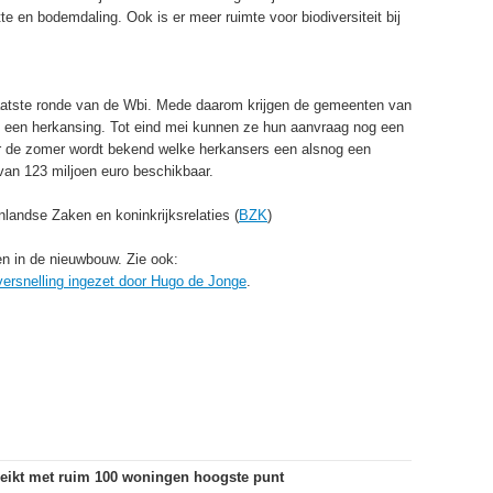
te en bodemdaling. Ook is er meer ruimte voor biodiversiteit bij
aatste ronde van de Wbi. Mede daarom krijgen de gemeenten van
 een herkansing. Tot eind mei kunnen ze hun aanvraag nog een
r de zomer wordt bekend welke herkansers een alsnog een
t van 123 miljoen euro beschikbaar.
nlandse Zaken en koninkrijksrelaties (
BZK
)
n in de nieuwbouw. Zie ook:
versnelling ingezet door Hugo de Jonge
.
eikt met ruim 100 woningen hoogste punt