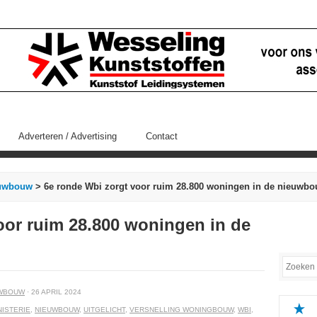
Adverteren / Advertising
Contact
uwbouw
> 6e ronde Wbi zorgt voor ruim 28.800 woningen in de nieuwb
oor ruim 28.800 woningen in de
WBOUW
· 26 APRIL 2024
NISTERIE
,
NIEUWBOUW
,
UITGELICHT
,
VERSNELLING WONINGBOUW
,
WBI
,