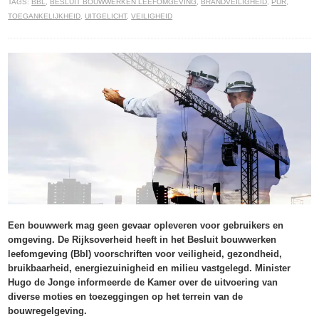
TAGS:
BBL
,
BESLUIT BOUWWERKEN LEEFOMGEVING
,
BRANDVEILIGHEID
,
PUR
,
TOEGANKELIJKHEID
,
UITGELICHT
,
VEILIGHEID
Een bouwwerk mag geen gevaar opleveren voor gebruikers en
omgeving. De Rijksoverheid heeft in het Besluit bouwwerken
leefomgeving (Bbl) voorschriften voor veiligheid, gezondheid,
bruikbaarheid, energiezuinigheid en milieu vastgelegd. Minister
Hugo de Jonge informeerde de Kamer over de uitvoering van
diverse moties en toezeggingen op het terrein van de
bouwregelgeving.