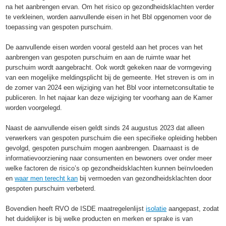
na het aanbrengen ervan. Om het risico op gezondheidsklachten verder
te verkleinen, worden aanvullende eisen in het Bbl opgenomen voor de
toepassing van gespoten purschuim.
De aanvullende eisen worden vooral gesteld aan het proces van het
aanbrengen van gespoten purschuim en aan de ruimte waar het
purschuim wordt aangebracht. Ook wordt gekeken naar de vormgeving
van een mogelijke meldingsplicht bij de gemeente. Het streven is om in
de zomer van 2024 een wijziging van het Bbl voor internetconsultatie te
publiceren. In het najaar kan deze wijziging ter voorhang aan de Kamer
worden voorgelegd.
Naast de aanvullende eisen geldt sinds 24 augustus 2023 dat alleen
verwerkers van gespoten purschuim die een specifieke opleiding hebben
gevolgd, gespoten purschuim mogen aanbrengen. Daarnaast is de
informatievoorziening naar consumenten en bewoners over onder meer
welke factoren de risico’s op gezondheidsklachten kunnen beïnvloeden
en
waar men terecht kan
bij vermoeden van gezondheidsklachten door
gespoten purschuim verbeterd.
Bovendien heeft RVO de ISDE maatregelenlijst
isolatie
aangepast, zodat
het duidelijker is bij welke producten en merken er sprake is van