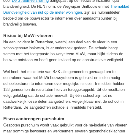
door
De Stroomversnelling
aangepast op de nieuwste inzichten qua
brandveiligheid. De NEN norm, de Wegwijzer Unitbouw en het
Themablad
Brandveiligheid van nul op de meter woningen
, zijn als hulpmiddelen
bedoeld om de bouwsector te informeren over aandachtspunten bij
brandveilig bouwen.
Risico bij MuWi-vloeren
Na een incident in Rotterdam, waarbij een deel van de vloer in een
schoolgebouw loskwam, is er onderzoek gedaan. De schade hangt
samen met het toegepaste bouwsysteem MuWi, maar blijkt tijdens de
bouw te ontstaan en heeft geen invloed op de constructieve veiligheid.
Wel heeft het ministerie van BZK alle gemeenten gevraagd om te
controleren waar het MuWi-bouwsysteem is gebruikt en indien nodig
schoolbesturen te informeren over mogelijke risico’s. Inmiddels hebben
133 gemeenten de resultaten hiervan teruggekoppeld. Uit de resultaten
volgt gelukkig dat de schade meevalt. Bij één school zijn tot nu
daadwerkelijk losse delen aangetroffen, vergelijkbaar met de school in
Rotterdam. De aangetroffen schade is inmiddels hersteld.
Eisen aanbrengen purschuim
Gespoten purschuim wordt vaak gebruikt voor de na-isolatie van vloeren,
maar sommige bewoners en werknemers ervaren gezondheidsklachten