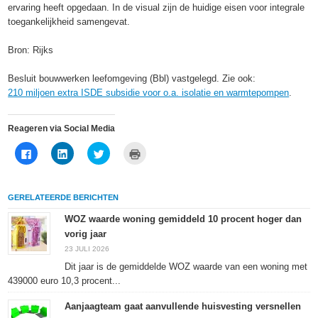
ervaring heeft opgedaan. In de visual zijn de huidige eisen voor integrale
toegankelijkheid samengevat.
Bron: Rijks
Besluit bouwwerken leefomgeving (Bbl) vastgelegd. Zie ook:
210 miljoen extra ISDE subsidie voor o.a. isolatie en warmtepompen
.
Reageren via Social Media
Klik
Klik
Klik
Klik
om
om
om
om
te
op
te
af
delen
LinkedIn
delen
te
op
te
met
drukken
Facebook
delen
Twitter
(Wordt
GERELATEERDE BERICHTEN
(Wordt
(Wordt
(Wordt
in
in
in
in
een
een
een
een
nieuw
WOZ waarde woning gemiddeld 10 procent hoger dan
nieuw
nieuw
nieuw
venster
vorig jaar
venster
venster
venster
geopend)
geopend)
geopend)
geopend)
23 JULI 2026
Dit jaar is de gemiddelde WOZ waarde van een woning met
439000 euro 10,3 procent...
Aanjaagteam gaat aanvullende huisvesting versnellen