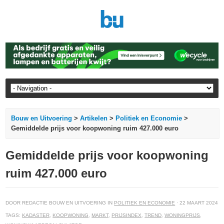
Bouw en Uitvoering
>
Artikelen
>
Politiek en Economie
>
Gemiddelde prijs voor koopwoning ruim 427.000 euro
Gemiddelde prijs voor koopwoning
ruim 427.000 euro
DOOR REDACTIE BOUW EN UITVOERING IN
POLITIEK EN ECONOMIE
· 22 MAART 2024
TAGS:
KADASTER
,
KOOPWONING
,
MARKT
,
PRIJSINDEX
,
TREND
,
WONINGPRIJS
,