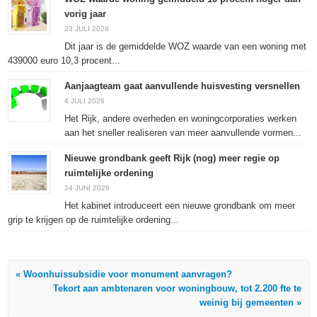
nieuw
nieuw
nieuw
venster
vorig jaar
venster
venster
venster
geopend)
geopend)
geopend)
geopend)
23 JULI 2026
Dit jaar is de gemiddelde WOZ waarde van een woning met
439000 euro 10,3 procent...
Aanjaagteam gaat aanvullende huisvesting versnellen
4 JULI 2026
Het Rijk, andere overheden en woningcorporaties werken
aan het sneller realiseren van meer aanvullende vormen...
Nieuwe grondbank geeft Rijk (nog) meer regie op
ruimtelijke ordening
24 JUNI 2026
Het kabinet introduceert een nieuwe grondbank om meer
grip te krijgen op de ruimtelijke ordening...
« Woonhuissubsidie voor monument aanvragen?
Tekort aan ambtenaren voor woningbouw, tot 2.200 fte te
weinig bij gemeenten »