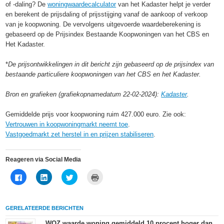
of -daling? De
woningwaardecalculator
van het Kadaster helpt je verder
en berekent de prijsdaling of prijsstijging vanaf de aankoop of verkoop
van je koopwoning. De vervolgens uitgevoerde waardeberekening is
gebaseerd op de Prijsindex Bestaande Koopwoningen van het CBS en
Het Kadaster.
*
De prijsontwikkelingen in dit bericht zijn gebaseerd op de prijsindex van
bestaande particuliere koopwoningen van het CBS en het Kadaster.
Bron en grafieken (grafiekopnamedatum 22-02-2024):
Kadaster
.
Gemiddelde prijs voor koopwoning ruim 427.000 euro. Zie ook:
Vertrouwen in koopwoningmarkt neemt toe
.
Vastgoedmarkt zet herstel in en prijzen stabiliseren
.
Reageren via Social Media
Klik
Klik
Klik
Klik
om
om
om
om
te
op
te
af
delen
LinkedIn
delen
te
op
te
met
drukken
Facebook
delen
Twitter
(Wordt
GERELATEERDE BERICHTEN
(Wordt
(Wordt
(Wordt
in
in
in
in
een
een
een
een
nieuw
WOZ waarde woning gemiddeld 10 procent hoger dan