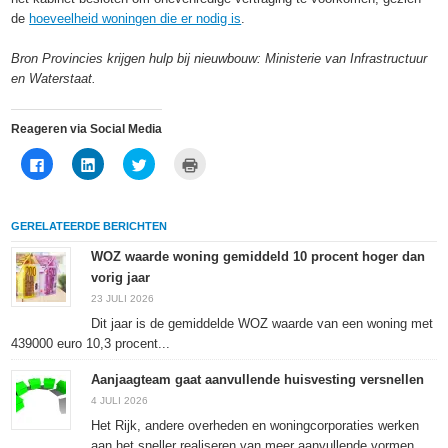
de
hoeveelheid woningen die er nodig is
.
Bron Provincies krijgen hulp bij nieuwbouw: Ministerie van Infrastructuur
en Waterstaat.
Reageren via Social Media
Klik
Klik
Klik
Klik
om
om
om
om
te
op
te
af
delen
LinkedIn
delen
te
op
te
met
drukken
Facebook
delen
Twitter
(Wordt
GERELATEERDE BERICHTEN
(Wordt
(Wordt
(Wordt
in
in
in
in
een
een
een
een
nieuw
WOZ waarde woning gemiddeld 10 procent hoger dan
nieuw
nieuw
nieuw
venster
vorig jaar
venster
venster
venster
geopend)
geopend)
geopend)
geopend)
23 JULI 2026
Dit jaar is de gemiddelde WOZ waarde van een woning met
439000 euro 10,3 procent...
Aanjaagteam gaat aanvullende huisvesting versnellen
4 JULI 2026
Het Rijk, andere overheden en woningcorporaties werken
aan het sneller realiseren van meer aanvullende vormen...