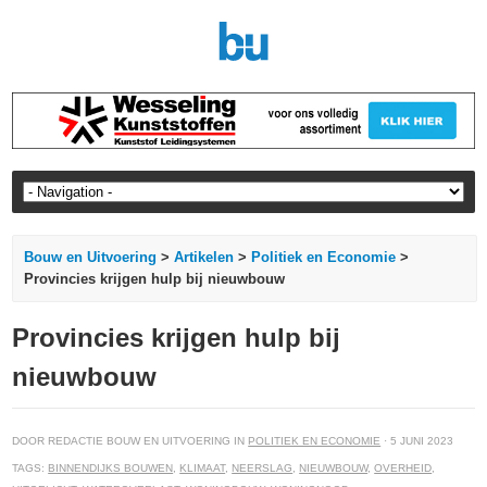
Bouw en Uitvoering
>
Artikelen
>
Politiek en Economie
>
Provincies krijgen hulp bij nieuwbouw
Provincies krijgen hulp bij
nieuwbouw
DOOR REDACTIE BOUW EN UITVOERING IN
POLITIEK EN ECONOMIE
· 5 JUNI 2023
TAGS:
BINNENDIJKS BOUWEN
,
KLIMAAT
,
NEERSLAG
,
NIEUWBOUW
,
OVERHEID
,