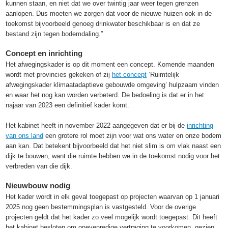
kunnen staan, en niet dat we over twintig jaar weer tegen grenzen
aanlopen. Dus moeten we zorgen dat voor de nieuwe huizen ook in de
toekomst bijvoorbeeld genoeg drinkwater beschikbaar is en dat ze
bestand zijn tegen bodemdaling.”
Concept en inrichting
Het afwegingskader is op dit moment een concept. Komende maanden
wordt met provincies gekeken of zij
het concept
‘Ruimtelijk
afwegingskader klimaatadaptieve gebouwde omgeving’ hulpzaam vinden
en waar het nog kan worden verbeterd. De bedoeling is dat er in het
najaar van 2023 een definitief kader komt.
Het kabinet heeft in november 2022 aangegeven dat er bij de
inrichting
van ons land
een grotere rol moet zijn voor wat ons water en onze bodem
aan kan. Dat betekent bijvoorbeeld dat het niet slim is om vlak naast een
dijk te bouwen, want die ruimte hebben we in de toekomst nodig voor het
verbreden van die dijk.
Nieuwbouw nodig
Het kader wordt in elk geval toegepast op projecten waarvan op 1 januari
2025 nog geen bestemmingsplan is vastgesteld. Voor de overige
projecten geldt dat het kader zo veel mogelijk wordt toegepast. Dit heeft
het kabinet besloten om onevenredige vertraging te voorkomen, gezien