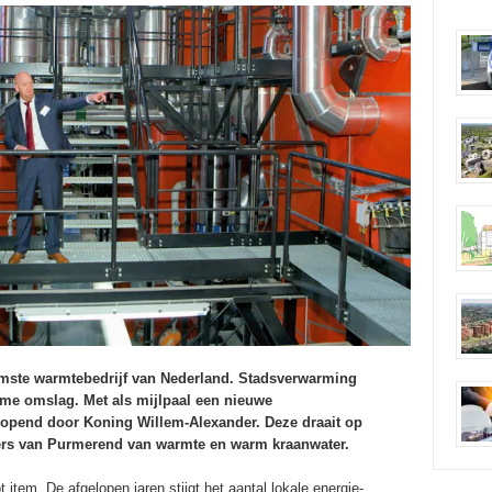
mste warmtebedrijf van Nederland. Stadsverwarming
me omslag. Met als mijlpaal een nieuwe
opend door Koning Willem-Alexander. Deze draait op
ers van Purmerend van warmte en warm kraanwater.
item. De afgelopen jaren stijgt het aantal lokale energie-