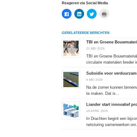
Reageren via Social Media
Klik
Klik
Klik
Klik
om
om
om
om
te
op
te
af
delen
LinkedIn
delen
te
op
te
met
drukken
Facebook
delen
Twitter
(Wordt
GERELATEERDE BERICHTEN
(Wordt
(Wordt
(Wordt
in
in
in
in
een
een
een
een
nieuw
TBI en Groene Bouwmateri
nieuw
nieuw
nieuw
venster
venster
venster
venster
geopend)
21 MEI 2026
geopend)
geopend)
geopend)
TBI en Groene Bouwmateria
circulaire materialen breder in
Subsidie voor verduurzami
6 MEI 2026
Na de zomer kunnen binnenv
te maken. Dat is...
Liander start innovatief p
19 APRIL 2026
In Drachten begint een bijzo
netsturing samenwerken om.