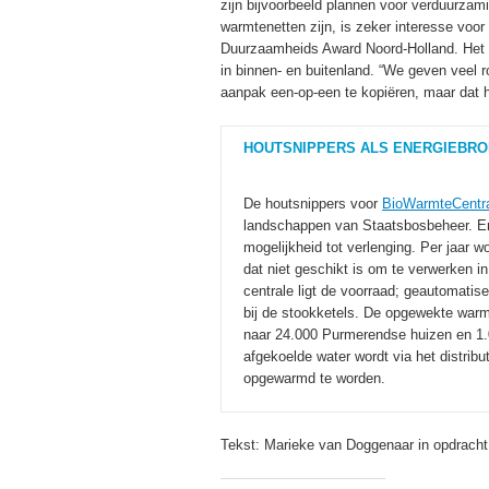
zijn bijvoorbeeld plannen voor verduurza
warmtenetten zijn, is zeker interesse vo
Duurzaamheids Award Noord-Holland. Het pr
in binnen- en buitenland. “We geven veel 
aanpak een-op-een te kopiëren, maar dat 
HOUTSNIPPERS ALS ENERGIEBRO
De houtsnippers voor
BioWarmteCentra
landschappen van Staatsbosbeheer. Er 
mogelijkheid tot verlenging. Per jaar 
dat niet geschikt is om te verwerken i
centrale ligt de voorraad; geautomati
bij de stookketels. De opgewekte warmt
naar 24.000 Purmerendse huizen en 1.
afgekoelde water wordt via het distri
opgewarmd te worden.
Tekst: Marieke van Doggenaar in opdrach