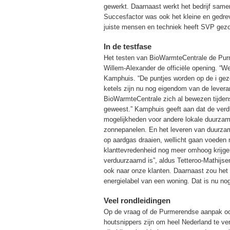
gewerkt. Daarnaast werkt het bedrijf same
Succesfactor was ook het kleine en gedr
juiste mensen en techniek heeft SVP gezor
In de testfase
Het testen van BioWarmteCentrale de Pur
Willem-Alexander de officiële opening. “We
Kamphuis. “De puntjes worden op de i geze
ketels zijn nu nog eigendom van de leveran
BioWarmteCentrale zich al bewezen tijdens
geweest.” Kamphuis geeft aan dat de verdu
mogelijkheden voor andere lokale duurzame
zonnepanelen. En het leveren van duurzam
op aardgas draaien, wellicht gaan voeden 
klanttevredenheid nog meer omhoog krijgen.
verduurzaamd is”, aldus Tetteroo-Mathijse
ook naar onze klanten. Daarnaast zou het
energielabel van een woning. Dat is nu nog
Veel rondleidingen
Op de vraag of de Purmerendse aanpak ook 
houtsnippers zijn om heel Nederland te ve