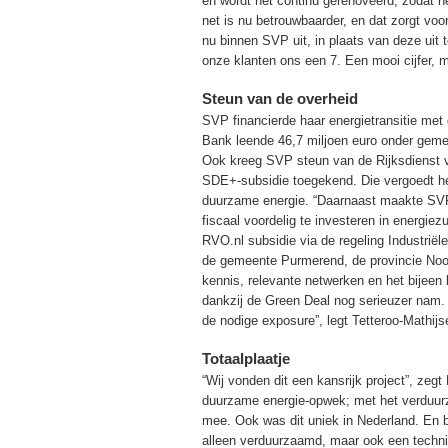
en wordt het continu gerenoveerd, zodat he
net is nu betrouwbaarder, en dat zorgt vo
nu binnen SVP uit, in plaats van deze uit
onze klanten ons een 7. Een mooi cijfer, m
Steun van de overheid
SVP financierde haar energietransitie me
Bank leende 46,7 miljoen euro onder geme
Ook kreeg SVP steun van de Rijksdienst v
SDE+-subsidie toegekend. Die vergoedt het
duurzame energie. “Daarnaast maakte SVP 
fiscaal voordelig te investeren in energi
RVO.nl subsidie via de regeling Industri
de gemeente Purmerend, de provincie Noor
kennis, relevante netwerken en het bijeen 
dankzij de Green Deal nog serieuzer nam
de nodige exposure”, legt Tetteroo-Mathijse
Totaalplaatje
“Wij vonden dit een kansrijk project”, zeg
duurzame energie-opwek; met het verduur
mee. Ook was dit uniek in Nederland. En 
alleen verduurzaamd, maar ook een techn