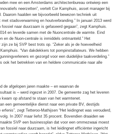
uwden mee en een Amsterdams architectenbureau ontwierp een
innovatiefs neerzetten”, vertelt Cor Kamphuis, asset manager bij
d. Daarom haalden we bijvoorbeeld bewezen techniek uit
 met stadsverwarming en houtverbranding.” In januari 2013 werd
n fossiel naar duurzaam is gefaseerd gegaan”, zegt Kamphuis.
i 2014 en leverde samen met de Nuoncentrale de warmte. Eind
en en de Nuon-centrale is inmiddels ontmanteld.” Het
 zijn ze bij SVP best trots op. “Zeker als je de hoeveelheid
 Kamphuis. “Van dakdekkers tot pompinstallateurs. We hebben
gunningverleners en gezorgd voor een duidelijke taakverdeling.”
was ook het betrekken van en heldere communicatie naar alle
 de afgelopen jaren maakte – en waarvan de
ultaat is – werd ingezet in 2007. De gemeente zag het leveren
 en kwam op afstand te staan van het warmtenet.
 een gemeentelijke dienst naar een private BV, destijds
 erfenis”, zegt Tetteroo-Mathijsen “Het leidingnet was verouderd,
volg. In 2007 maar liefst 35 procent. Bovendien draaiden we
09 maakte SVP een businessplan dat voor een ommezwaai moest
an fossiel naar duurzaam, is het leidingnet efficiënter ingericht