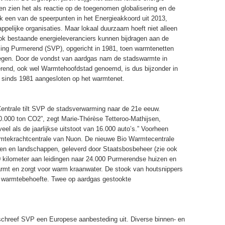
en zien het als reactie op de toegenomen globalisering en de
k een van de speerpunten in het Energieakkoord uit 2013,
ppelijke organisaties. Maar lokaal duurzaam hoeft niet alleen
ok bestaande energieleveranciers kunnen bijdragen aan de
ming Purmerend (SVP), opgericht in 1981, toen warmtenetten
kregen. Door de vondst van aardgas nam de stadswarmte in
rend, ook wel Warmtehoofdstad genoemd, is dus bijzonder in
 sinds 1981 aangesloten op het warmtenet.
ntrale tilt SVP de stadsverwarming naar de 21e eeuw.
0.000 ton CO2”, zegt Marie-Thérèse Tetteroo-Mathijsen,
eel als de jaarlijkse uitstoot van 16.000 auto’s.” Voorheen
mtekrachtcentrale van Nuon. De nieuwe Bio Warmtecentrale
sen en landschappen, geleverd door Staatsbosbeheer (zie ook
 kilometer aan leidingen naar 24.000 Purmerendse huizen en
armt en zorgt voor warm kraanwater. De stook van houtsnippers
kse warmtebehoefte. Twee op aardgas gestookte
chreef SVP een Europese aanbesteding uit. Diverse binnen- en