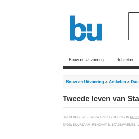
Bouw en Uitvoering
Rubrieken
Bouw en Uitvoering
>
Artikelen
>
Duu
Tweede leven van St
DOOR REDACTIE BOUW EN UITVOERING IN
DUUR
TAGS:
DUURZAAM
,
RENOVATIE
,
STADSWARMTE
,