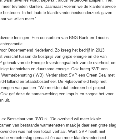
t warmteverlies wordt beperkt”, aldus Tetteroo-Mathijsen. “Het
or meer tevreden klanten. Daarnaast voeren we de klantenservice
 te besteden. In het laatste klanttevredenheidsonderzoek gaven
aar we willen meer.”
t diverse leningen. Een consortium van BNG Bank en Triodos
entegarantie.
oor Onder­nemend Nederland. Zo kreeg het bedrijf in 2013
 verschil tussen de kostprijs van grijze energie en die van
gebruik van de Energie-Investeringsaftrek van de overheid, om
ezuinige technieken en duurzame energie. Ook kreeg SVP van
ële Warmtebenutting (IWB). Verder sloot SVP een Green Deal met
d-Holland en Staatsbosbeheer. De Rijksoverheid hielp met
brengen van partijen. “We merkten dat iedereen het project
. Ook gaf deze de samenwerking een impuls en zorgde het voor
n uit.
t Lex Bosselaar van RVO.nl. “De overheid wil meer lokale
zamen van bestaande warmtenetten maak je daar een grote slag
bovendien was het een totaal verhaal. Want SVP heeft niet
ische verbeterslag gemaakt én aan meer klanttevredenheid