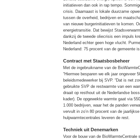
initiatieven dan ook in rap tempo. Sommig
crisis. Daarnaast is lokale duurzame opwe
tussen de overheid, bedrijven en maatscha
van nieuwe burgerinitiatieven te komen. O
energietransitie. Dat bewijst Stadsverwar
dankzij de tweede oliecrisis een impuls 
Nederland echter geen hoge vlucht. Purme
Nederland: 75 procent van de gemeente is
Contract met Staatsbosbeheer
Met de ingebruikname van de BioWarmteCe
“Hiermee besparen we elk jaar ongeveer 5
beleidsmedewerker bij SVP. “Dat is net zov
gebruikte SVP de restwarmte van een war
draait op resthout uit de Nederlandse bos
kader). De opgewekte warmte gaat via 550
1.000 bedrijven, waar het de panden verw
vervult in zo’n 80 procent van de jaarlij
hulpwarmtecentrales leveren de rest.
Techniek uit Denemarken
Voor de bouw van de BioWarmteCentrale s