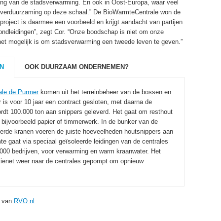
ming van de stadsverwarming. En ook in Oost-Europa, waar veel
or verduurzaming op deze schaal.” De BioWarmteCentrale won de
oject is daarmee een voorbeeld en krijgt aandacht van partijen
rondleidingen”, zegt Cor. “Onze boodschap is niet om onze
het mogelijk is om stadsverwarming een tweede leven te geven.”
N
OOK DUURZAAM ONDERNEMEN?
le de Purmer
komen uit het terreinbeheer van de bossen en
is voor 10 jaar een contract gesloten, met daarna de
wordt 100.000 ton aan snippers geleverd. Het gaat om resthout
n bijvoorbeeld papier of timmerwerk. In de bunker van de
seerde kranen voeren de juiste hoeveelheden houtsnippers aan
e gaat via speciaal geïsoleerde leidingen van de centrales
000 bedrijven, voor verwarming en warm kraanwater. Het
butienet weer naar de centrales gepompt om opnieuw
t van
RVO.nl