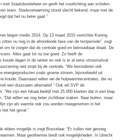
n met Staatsbosbeheer en geeft het voorlichting aan scholen.
even team. Stadsverwarming stond slecht bekend, maar met de
gd dat het nu beter gaat.”
mer begon medio 2014. Op 13 maart 2015 verrichtte Koning
 zitten nu nog in de afrondende fase van de testperiode”, zegt
t om te zorgen dat de centrale goed en betrouwbaar draait. De
ciers. Alles gaat tot nu toe goed. Zo heeft de
 koude dagen in de winter en ook is er al eens stroomuitval
urzaming niet stopt bij de centrale. “We bestuderen ook
 energieproducten zoals groene stroom, bijvoorbeeld uit
e koude. Daarnaast willen we de hulpwarmtecentrales, die nu
met een duurzaam alternatief.” Ook wil SVP de
 “We zijn een lokaal bedrijf met 25.000 klanten dat in een klap
n. “Dat willen we nog beter zichtbaar maken. Naar buiten, maar
 fijn zijn als warmte ook zou worden meegenomen in het
 niet het geval.”
elders mogelijk is zegt Bosselaar. “Er zullen niet genoeg
rwarmen. Maar geothermie biedt ook mogelijkheden. In Utrecht