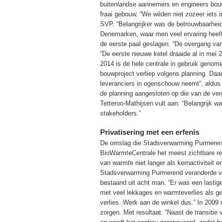
buitenlandse aannemers en engineers bo
fraai gebouw. “We wilden niet zozeer iets 
SVP. “Belangrijker was de betrouwbaarhei
Denemarken, waar men veel ervaring heeft
de eerste paal geslagen. “De overgang va
“De eerste nieuwe ketel draaide al in me
2014 is de hele centrale in gebruik genom
bouwproject verliep volgens planning. Daar
leveranciers in ogenschouw neemt”, aldus
de planning aangesloten op die van de ver
Tetteroo-Mathijsen vult aan: “Belangrijk 
stakeholders.”
Privatisering met een erfenis
De omslag die Stadsverwarming Purmerend
BioWarmteCentrale het meest zichtbare res
van warmte niet langer als kernactiviteit
Stadsverwarming Purmerend veranderde van
bestaand uit acht man. “Er was een lastige
met veel lekkages en warmteverlies als ge
verlies. Werk aan de winkel dus.” In 20
zorgen. Met resultaat. “Naast de transitie v