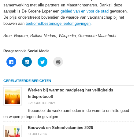
samenwerking met alle partners en Maastrichtenaren. Dankzij deze
aanpak is De Groene Loper een
gebied van en voor de stad
geworden.
De prijs onderstreept bovendien de waarde van vakmanschap bij het
bouwen aan
toekomstbestendige leefomgevingen
.
Bron: Neprom, Ballast Nedam, Wikipedia, Gemeente Maastricht.
Reageren via Social Media
Klik
Klik
Klik
Klik
om
om
om
om
te
op
te
af
delen
LinkedIn
delen
te
op
te
met
drukken
Facebook
delen
Twitter
(Wordt
GERELATEERDE BERICHTEN
(Wordt
(Wordt
(Wordt
in
in
in
in
een
een
een
een
nieuw
Werken bij warmte: raadpleeg het veiligheids
nieuw
nieuw
nieuw
venster
hitteprotocol!
venster
venster
venster
geopend)
geopend)
geopend)
geopend)
3 AUGUSTUS 2026
Beoordeel de werkzaamheden in de warmte en hitte goed
en wapen je tegen de gevolgen...
Bouwvak en Schoolvakanties 2026
31 JULI 2026