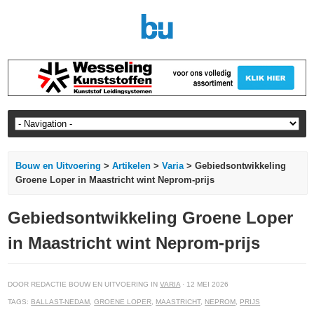
Bouw en Uitvoering
>
Artikelen
>
Varia
> Gebiedsontwikkeling
Groene Loper in Maastricht wint Neprom-prijs
Gebiedsontwikkeling Groene Loper
in Maastricht wint Neprom-prijs
DOOR REDACTIE BOUW EN UITVOERING IN
VARIA
· 12 MEI 2026
TAGS:
BALLAST-NEDAM
,
GROENE LOPER
,
MAASTRICHT
,
NEPROM
,
PRIJS