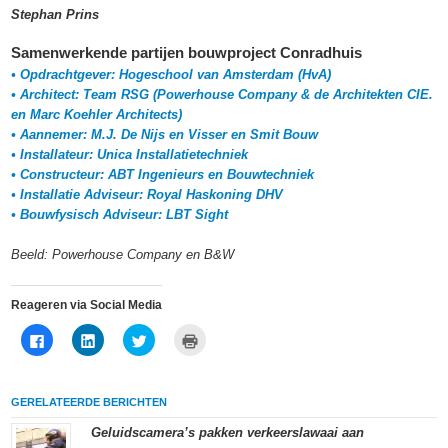
Stephan Prins
Samenwerkende partijen bouwproject Conradhuis
• Opdrachtgever: Hogeschool van Amsterdam (HvA)
• Architect: Team RSG (Powerhouse Company & de Architekten CIE.
en Marc Koehler Architects)
• Aannemer: M.J. De Nijs en Visser en Smit Bouw
• Installateur: Unica Installatietechniek
• Constructeur: ABT Ingenieurs en Bouwtechniek
• Installatie Adviseur: Royal Haskoning DHV
• Bouwfysisch Adviseur: LBT Sight
Beeld: Powerhouse Company en B&W
Reageren via Social Media
Klik
Klik
Klik
Klik
om
om
om
om
te
op
te
af
delen
LinkedIn
delen
te
op
te
met
drukken
Facebook
delen
Twitter
(Wordt
GERELATEERDE BERICHTEN
(Wordt
(Wordt
(Wordt
in
in
in
in
een
een
een
een
nieuw
Geluidscamera’s pakken verkeerslawaai aan
nieuw
nieuw
nieuw
venster