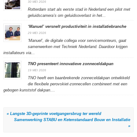
venster
venster
venster
geopend)
30 MEI 2026
geopend)
geopend)
geopend)
Rotterdam start als eerste stad in Nederland een pilot met
geluidscamera’s om geluidsoverlast in het...
‘Manuel’ versnelt productiviteit in installatiebranche
29 MEI 2026
‘Manuel’, de digitale collega voor servicemonteurs, gaat
samenwerken met Techniek Nederland. Daardoor krijgen
installateurs via...
TNO presenteert innovatieve zonneceldakpan
19 MEI 2026
TNO heeft een baanbrekende zonneceldakpan ontwikkeld
die flexibele perovskiet-zonnecellen combineert met een
gebogen kunststof dakpan....
« Langste 3D-geprinte voetgangersbrug ter wereld
Samenwerking STABU en Ketenstandaard Bouw en Installatie
»