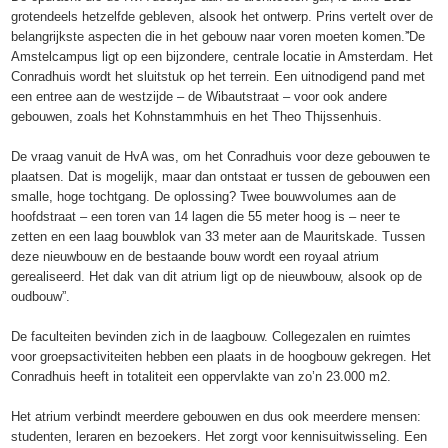
grotendeels hetzelfde gebleven, alsook het ontwerp. Prins vertelt over de
belangrijkste aspecten die in het gebouw naar voren moeten komen.”̈De
Amstelcampus ligt op een bijzondere, centrale locatie in Amsterdam. Het
Conradhuis wordt het sluitstuk op het terrein. Een uitnodigend pand met
een entree aan de westzijde – de Wibautstraat – voor ook andere
gebouwen, zoals het Kohnstammhuis en het Theo Thijssenhuis.
De vraag vanuit de HvA was, om het Conradhuis voor deze gebouwen te
plaatsen. Dat is mogelijk, maar dan ontstaat er tussen de gebouwen een
smalle, hoge tochtgang. De oplossing? Twee bouwvolumes aan de
hoofdstraat – een toren van 14 lagen die 55 meter hoog is – neer te
zetten en een laag bouwblok van 33 meter aan de Mauritskade. Tussen
deze nieuwbouw en de bestaande bouw wordt een royaal atrium
gerealiseerd. Het dak van dit atrium ligt op de nieuwbouw, alsook op de
oudbouw”.
De faculteiten bevinden zich in de laagbouw. Collegezalen en ruimtes
voor groepsactiviteiten hebben een plaats in de hoogbouw gekregen. Het
Conradhuis heeft in totaliteit een oppervlakte van zo’n 23.000 m2.
Het atrium verbindt meerdere gebouwen en dus ook meerdere mensen:
studenten, leraren en bezoekers. Het zorgt voor kennisuitwisseling. Een