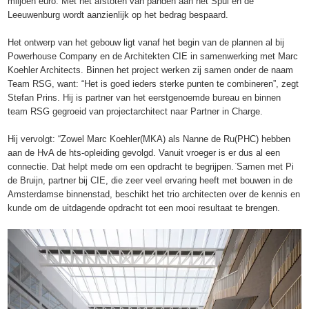
miljoen euro. Met het afstoten van panden aan het Spui en de
Leeuwenburg wordt aanzienlijk op het bedrag bespaard.
Het ontwerp van het gebouw ligt vanaf het begin van de plannen al bij
Powerhouse Company en de Architekten CIE in samenwerking met Marc
Koehler Architects. Binnen het project werken zij samen onder de naam
Team RSG, want: “Het is goed ieders sterke punten te combineren”, zegt
Stefan Prins. Hij is partner van het eerstgenoemde bureau en binnen
team RSG gegroeid van projectarchitect naar Partner in Charge.
Hij vervolgt: “Zowel Marc Koehler(MKA) als Nanne de Ru(PHC) hebben
aan de HvA de hts-opleiding gevolgd. Vanuit vroeger is er dus al een
connectie. Dat helpt mede om een opdracht te begrijpen. ̈Samen met Pi
de Bruijn, partner bij CIE, die zeer veel ervaring heeft met bouwen in de
Amsterdamse binnenstad, beschikt het trio architecten over de kennis en
kunde om de uitdagende opdracht tot een mooi resultaat te brengen.