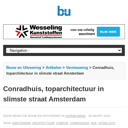
Bouw en Uitvoering
>
Artikelen
>
Vernieuwing
> Conradhuis,
toparchitectuur in slimste straat Amsterdam
Conradhuis, toparchitectuur in
slimste straat Amsterdam
DOOR REDACTIE BOUW EN UITVOERING IN
VERNIEUWING
· 29 MAART 2019
TAGS:
AMSTERDAM
,
ARCHITECTUUR
,
CAMPUS
,
CONRADHUIS
,
HVA
,
UITGELICHT