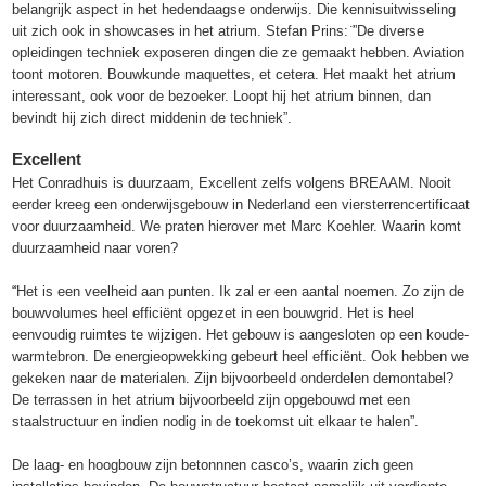
belangrijk aspect in het hedendaagse onderwijs. Die kennisuitwisseling
uit zich ook in showcases in het atrium. Stefan Prins: ̈”De diverse
opleidingen techniek exposeren dingen die ze gemaakt hebben. Aviation
toont motoren. Bouwkunde maquettes, et cetera. Het maakt het atrium
interessant, ook voor de bezoeker. Loopt hij het atrium binnen, dan
bevindt hij zich direct middenin de techniek”.
Excellent
Het Conradhuis is duurzaam, Excellent zelfs volgens BREAAM. Nooit
eerder kreeg een onderwijsgebouw in Nederland een viersterrencertificaat
voor duurzaamheid. We praten hierover met Marc Koehler. Waarin komt
duurzaamheid naar voren?
“̈Het is een veelheid aan punten. Ik zal er een aantal noemen. Zo zijn de
bouwvolumes heel efficiënt opgezet in een bouwgrid. Het is heel
eenvoudig ruimtes te wijzigen. Het gebouw is aangesloten op een koude-
warmtebron. De energieopwekking gebeurt heel efficiënt. Ook hebben we
gekeken naar de materialen. Zijn bijvoorbeeld onderdelen demontabel?
De terrassen in het atrium bijvoorbeeld zijn opgebouwd met een
staalstructuur en indien nodig in de toekomst uit elkaar te halen”.
De laag- en hoogbouw zijn betonnnen casco’s, waarin zich geen