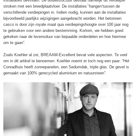
installaties bevinden. De bouwstructuur bestaat namelijk uit verdiepte
stroken met een breedplaatvloer. De installaties ́’hangen’tussen de
verschillende verdiepingen in. Indien nodig, kunnen aan de installaties
bijvoorbeeld jaarlijks wijzigingen aangebracht worden. Het betonnen
casco is door zijn royale maat qua verdiepingshoogte over 100 jaar nog
te gebruiken voor een andere bestemming. Kortom, we hebben goed
gekeken naar de levensduur van bepaalde onderdelen en hoe hiermee
om te gaan”.
Zoals Koehler al zei, BREAAM-Excellent bevat vele aspecten. Te veel
om in dit artikel te benoemen. Koehler noemt er toch nog een paar: “Het
Conradhuis heeft zonnepanelen, een Sedumdak, triple glas. De gevel is
gemaakt van 100% gerecycled aluminium en natuursteen”.