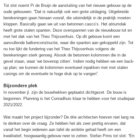
Tot slot noemt Pi de Bruijn de aansluiting van het nieuwe gebouw op de
oude gebouwen. “̈Dat is natuurlijk ook een grote uitdaging. Uitgebreide
berekeningen gaan hieraan vooraf, die uiteindelijk in de praktijk moeten
kloppen. Basically gaan we uit van betonnen casco’s. Het atriumdak
heeft grote stalen spanten. Deze overspannen van de nieuwbouw tot en
met het dak van het Theo Thijssenhuis. Op dit gebouw komt een
aanvullende balkenconstructie, waar die spanten aan gekoppeld zijn. Tot
nu toe lijkt de fundering van het Theo Thijssenhuis volgens de
berekeningen sterk genoeg. Alsook de betonnen kolommen die in de
gevel staan, waar ‘we bovenop zitten’. Indien nodig hebben we een back-
up plan; we kunnen de kolommen eventueel inpakken met met stalen
casings om de eventuele te hoge druk op te vangen”.
Bijzondere plek
In november jl. zijn de bouwhekken geplaatst dichtgezet. De bouw is
begonnen. Planning is het Conradhuis klaar te hebben voor het studiejaar
2021/2022.
Wat maakt het project bijzonder? De drie architecten hoeven niet lang na
te denken over de vraag. Ze hebben het als zeer prettig ervaren, dat
vanaf het begin iedereen aan tafel de ambitie gehad heeft om een
kwalitatief, hoogwaardig gebouw neer te zetten. Stefan Prins tot slot: “En