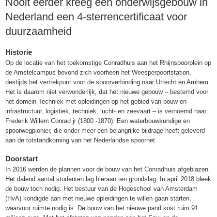
Nooit eerder kreeg een onderwijsgebouw in
Nederland een 4-sterrencertificaat voor
duurzaamheid
Historie
Op de locatie van het toekomstige Conradhuis aan het Rhijnspoorplein op
de Amstelcampus bevond zich voorheen het Weesperpoortstation,
destijds het vertrekpunt voor de spoorverbinding naar Utrecht en Arnhem.
Het is daarom niet verwonderlijk, dat het nieuwe gebouw – bestemd voor
het domein Techniek met opleidingen op het gebied van bouw en
infrastructuur, logistiek, techniek, lucht- en zeevaart – is vernoemd naar
Frederik Willem Conrad jr (1800 -1870). Een waterbouwkundige en
spoorwegpionier, die onder meer een belangrijke bijdrage heeft geleverd
aan de totstandkoming van het Nederlandse spoornet.
Doorstart
In 2016 werden de plannen voor de bouw van het Conradhuis afgeblazen.
Het dalend aantal studenten lag hieraan ten grondslag. In april 2018 bleek
de bouw toch nodig. Het bestuur van de Hogeschool van Amsterdam
(HvA) kondigde aan met nieuwe opleidingen te willen gaan starten,
waarvoor ruimte nodig is. De bouw van het nieuwe pand kost ruim 91