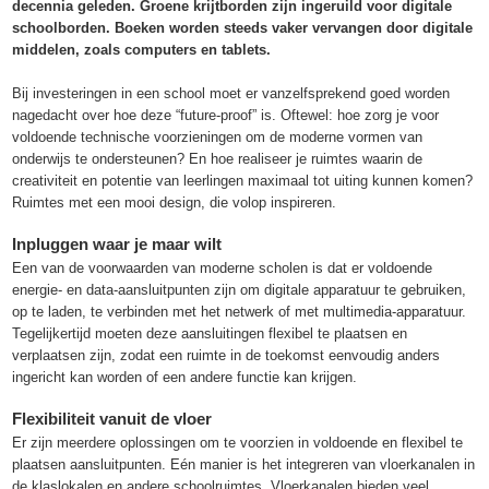
decennia geleden. Groene krijtborden zijn ingeruild voor digitale
schoolborden. Boeken worden steeds vaker vervangen door digitale
middelen, zoals computers en tablets.
Bij investeringen in een school moet er vanzelfsprekend goed worden
nagedacht over hoe deze “future-proof” is. Oftewel: hoe zorg je voor
voldoende technische voorzieningen om de moderne vormen van
onderwijs te ondersteunen? En hoe realiseer je ruimtes waarin de
creativiteit en potentie van leerlingen maximaal tot uiting kunnen komen?
Ruimtes met een mooi design, die volop inspireren.
Inpluggen waar je maar wilt
Een van de voorwaarden van moderne scholen is dat er voldoende
energie- en data-aansluitpunten zijn om digitale apparatuur te gebruiken,
op te laden, te verbinden met het netwerk of met multimedia-apparatuur.
Tegelijkertijd moeten deze aansluitingen flexibel te plaatsen en
verplaatsen zijn, zodat een ruimte in de toekomst eenvoudig anders
ingericht kan worden of een andere functie kan krijgen.
Flexibiliteit vanuit de vloer
Er zijn meerdere oplossingen om te voorzien in voldoende en flexibel te
plaatsen aansluitpunten. Eén manier is het integreren van vloerkanalen in
de klaslokalen en andere schoolruimtes. Vloerkanalen bieden veel