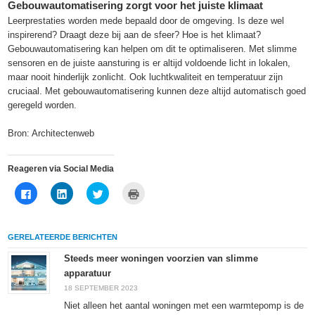
Gebouwautomatisering zorgt voor het juiste klimaat
Leerprestaties worden mede bepaald door de omgeving. Is deze wel
inspirerend? Draagt deze bij aan de sfeer? Hoe is het klimaat?
Gebouwautomatisering kan helpen om dit te optimaliseren. Met slimme
sensoren en de juiste aansturing is er altijd voldoende licht in lokalen,
maar nooit hinderlijk zonlicht. Ook luchtkwaliteit en temperatuur zijn
cruciaal. Met gebouwautomatisering kunnen deze altijd automatisch goed
geregeld worden.
Bron: Architectenweb
Reageren via Social Media
Klik
Klik
Klik
Klik
om
om
om
om
te
op
te
af
delen
LinkedIn
delen
te
op
te
met
drukken
Facebook
delen
Twitter
(Wordt
GERELATEERDE BERICHTEN
(Wordt
(Wordt
(Wordt
in
in
in
in
een
een
een
een
nieuw
Steeds meer woningen voorzien van slimme
nieuw
nieuw
nieuw
venster
apparatuur
venster
venster
venster
geopend)
geopend)
geopend)
geopend)
18 SEPTEMBER 2023
Niet alleen het aantal woningen met een warmtepomp is de