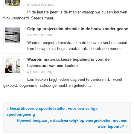
geopend)
geopend)
geopend)
6 AUGUSTUS 2026
In de laatste jaren is de manier waarop we huizen bouwen
flink veranderd. Steeds meer...
Grip op projectadministratie in de bouw zonder gedoe
5 AUGUSTUS 2026
Waarom projectadministratie in de bouw zo snel ontspoort
Een bouwproject begint vaak strak: bestek doornemen,...
Waarom materiaalkeuze bepalend is voor de
levensduur van een keuken
4 AUGUSTUS 2026
Een keuken krijgt iedere dag veel te verduren. Er wordt
gekookt, opgeruimd, schoongemaakt en geleefd....
« Gecertificeerde speeltoestellen voor een veilige
speelomgeving
Hoeveel bespaar je daadwerkelijk op energiekosten met een
warmtepomp? »