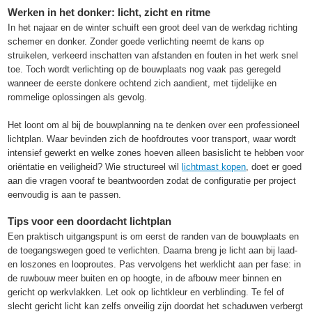
Werken in het donker: licht, zicht en ritme
In het najaar en de winter schuift een groot deel van de werkdag richting
schemer en donker. Zonder goede verlichting neemt de kans op
struikelen, verkeerd inschatten van afstanden en fouten in het werk snel
toe. Toch wordt verlichting op de bouwplaats nog vaak pas geregeld
wanneer de eerste donkere ochtend zich aandient, met tijdelijke en
rommelige oplossingen als gevolg.
Het loont om al bij de bouwplanning na te denken over een professioneel
lichtplan. Waar bevinden zich de hoofdroutes voor transport, waar wordt
intensief gewerkt en welke zones hoeven alleen basislicht te hebben voor
oriëntatie en veiligheid? Wie structureel wil
lichtmast kopen
, doet er goed
aan die vragen vooraf te beantwoorden zodat de configuratie per project
eenvoudig is aan te passen.
Tips voor een doordacht lichtplan
Een praktisch uitgangspunt is om eerst de randen van de bouwplaats en
de toegangswegen goed te verlichten. Daarna breng je licht aan bij laad-
en loszones en looproutes. Pas vervolgens het werklicht aan per fase: in
de ruwbouw meer buiten en op hoogte, in de afbouw meer binnen en
gericht op werkvlakken. Let ook op lichtkleur en verblinding. Te fel of
slecht gericht licht kan zelfs onveilig zijn doordat het schaduwen verbergt