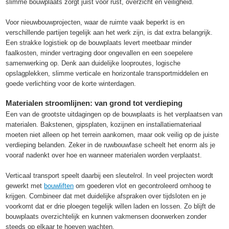
slimme bouwplaats zorgt juist voor rust, overzicht en veiligheid.
Voor nieuwbouwprojecten, waar de ruimte vaak beperkt is en
verschillende partijen tegelijk aan het werk zijn, is dat extra belangrijk.
Een strakke logistiek op de bouwplaats levert meetbaar minder
faalkosten, minder vertraging door ongevallen en een soepelere
samenwerking op. Denk aan duidelijke looproutes, logische
opslagplekken, slimme verticale en horizontale transportmiddelen en
goede verlichting voor de korte winterdagen.
Materialen stroomlijnen: van grond tot verdieping
Een van de grootste uitdagingen op de bouwplaats is het verplaatsen van
materialen. Bakstenen, gipsplaten, kozijnen en installatiemateriaal
moeten niet alleen op het terrein aankomen, maar ook veilig op de juiste
verdieping belanden. Zeker in de ruwbouwfase scheelt het enorm als je
vooraf nadenkt over hoe en wanneer materialen worden verplaatst.
Verticaal transport speelt daarbij een sleutelrol. In veel projecten wordt
gewerkt met
bouwliften
om goederen vlot en gecontroleerd omhoog te
krijgen. Combineer dat met duidelijke afspraken over tijdsloten en je
voorkomt dat er drie ploegen tegelijk willen laden en lossen. Zo blijft de
bouwplaats overzichtelijk en kunnen vakmensen doorwerken zonder
steeds op elkaar te hoeven wachten.