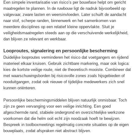
Een simpele inventarisatie van risico’s per bouwfase helpt om gericht
maatregelen te plannen. In de ruwbouw ligt de nadruk bijvoorbeeld op
valgevaar, zware lasten en weersinvloeden. Later schuift de aandacht
naar stof, scherpe randen, binnenwerk en het samenkomen van
meerdere disciplines op een relatief kleine oppervlakte. Sluit je
veiligheidsmaatregelen steeds aan op die verschuivende werkelijkheid,
dan blijven ze relevant en werkbaar.
Looproutes, signalering en persoonlijke bescherming
Duidelijke looproutes verminderen het risico dat voetgangers en rijdend
materieel elkaar kruisen. Gebruik zichtbare markering, maar ook logica:
kies de kortste veilige route, niet de theoretisch mooiste. Combineer dat
met waarschuwingsborden bij risicovolle zones zoals hijsgebieden of
nooduitgangen, zodat ook nieuwe of tijdelijke medewerkers zich snel
kunnen oriënteren.
Persoonlijke beschermingsmiddelen blijven natuurlijk onmisbaar. Toch
zijn ze geen vervanging voor een veilige inrichting. Een goed
afgeschermde rand, stabiele ondergrond en overzichtelijke werkzone
voorkomen dat die helm ooit echt zijn noodzaak hoeft te bewijzen.
Bespreek in toolboxmeetings regelmatig concrete situaties op de eigen
bouwplaats, zodat afspraken niet abstract blijven.