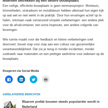
Iedereen betrekken bij een betere bouwplaats
Een veilige, efficiënte bouwplaats is geen eenmansproject. Monteurs,
timmerlieden, stukadoors en installateurs hebben allemaal hun eigen kijk
op wat wel en niet werkt in de praktijk. Door hun ervaringen actief op te
halen, ontstaan vaak verrassend simpele verbeteringen: een andere plek
voor de afvalcontainer, een extra looproute, een andere volgorde van
leveringen.
Wie ruimte maakt voor die feedback en kleine verbeteringen snel
doorvoert, bouwt stap voor stap aan een cultuur van gezamenlijke
verantwoordelijkheid. Dat zie je terug in minder incidenten, minder
zoekwerk naar materialen en een prettiger werkritme voor iedereen op de
bouwplaats.
Reageren via Social Media
Klik
Klik
Klik
Klik
om
om
om
om
te
op
te
af
delen
LinkedIn
delen
te
op
te
met
drukken
Facebook
delen
Twitter
(Wordt
GERELATEERDE BERICHTEN
(Wordt
(Wordt
(Wordt
in
in
in
in
een
een
een
een
nieuw
Waarom prefab bouwen steeds populairder wordt in
nieuw
nieuw
nieuw
venster
Nederland
venster
venster
venster
geopend)