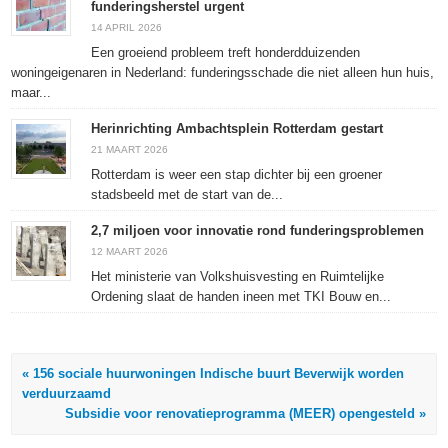
funderingsherstel urgent
venster
venster
venster
geopend)
geopend)
geopend)
geopend)
14 APRIL 2026
Een groeiend probleem treft honderdduizenden
woningeigenaren in Nederland: funderingsschade die niet alleen hun huis,
maar...
Herinrichting Ambachtsplein Rotterdam gestart
21 MAART 2026
Rotterdam is weer een stap dichter bij een groener
stadsbeeld met de start van de...
2,7 miljoen voor innovatie rond funderingsproblemen
12 MAART 2026
Het ministerie van Volkshuisvesting en Ruimtelijke
Ordening slaat de handen ineen met TKI Bouw en...
« 156 sociale huurwoningen Indische buurt Beverwijk worden
verduurzaamd
Subsidie voor renovatieprogramma (MEER) opengesteld »