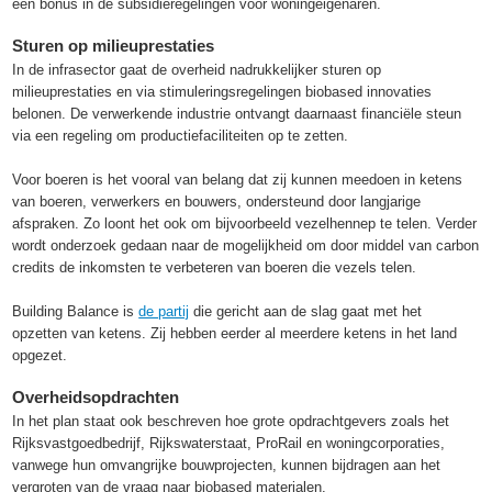
een bonus in de subsidieregelingen voor woningeigenaren.
Sturen op milieuprestaties
In de infrasector gaat de overheid nadrukkelijker sturen op
milieuprestaties en via stimuleringsregelingen biobased innovaties
belonen. De verwerkende industrie ontvangt daarnaast financiële steun
via een regeling om productiefaciliteiten op te zetten.
Voor boeren is het vooral van belang dat zij kunnen meedoen in ketens
van boeren, verwerkers en bouwers, ondersteund door langjarige
afspraken. Zo loont het ook om bijvoorbeeld vezelhennep te telen. Verder
wordt onderzoek gedaan naar de mogelijkheid om door middel van carbon
credits de inkomsten te verbeteren van boeren die vezels telen.
Building Balance is
de partij
die gericht aan de slag gaat met het
opzetten van ketens. Zij hebben eerder al meerdere ketens in het land
opgezet.
Overheidsopdrachten
In het plan staat ook beschreven hoe grote opdrachtgevers zoals het
Rijksvastgoedbedrijf, Rijkswaterstaat, ProRail en woningcorporaties,
vanwege hun omvangrijke bouwprojecten, kunnen bijdragen aan het
vergroten van de vraag naar biobased materialen.