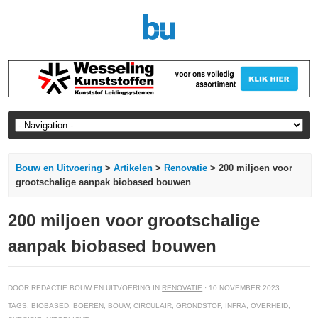
Bouw en Uitvoering
>
Artikelen
>
Renovatie
> 200 miljoen voor
grootschalige aanpak biobased bouwen
200 miljoen voor grootschalige
aanpak biobased bouwen
DOOR REDACTIE BOUW EN UITVOERING IN
RENOVATIE
· 10 NOVEMBER 2023
TAGS:
BIOBASED
,
BOEREN
,
BOUW
,
CIRCULAIR
,
GRONDSTOF
,
INFRA
,
OVERHEID
,