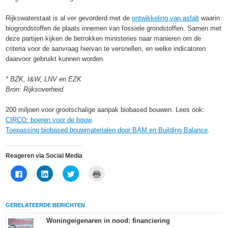
Rijkswaterstaat is al ver gevorderd met de
ontwikkeling van asfalt
waarin
biogrondstoffen de plaats innemen van fossiele grondstoffen. Samen met
deze partijen kijken de betrokken ministeries naar manieren om de
criteria voor de aanvraag hiervan te versnellen, en welke indicatoren
daarvoor gebruikt kunnen worden.
* BZK, I&W, LNV en EZK
Bron: Rijksoverheid.
200 miljoen voor grootschalige aanpak biobased bouwen. Lees ook:
CIRCO: boeren voor de bouw
.
Toepassing biobased bouwmaterialen door BAM en Building Balance
.
Reageren via Social Media
Klik
Klik
Klik
Klik
om
om
om
om
te
op
te
af
delen
LinkedIn
delen
te
op
te
met
drukken
Facebook
delen
Twitter
(Wordt
GERELATEERDE BERICHTEN
(Wordt
(Wordt
(Wordt
in
in
in
in
een
een
een
een
nieuw
Woningeigenaren in nood: financiering
nieuw
nieuw
nieuw
venster