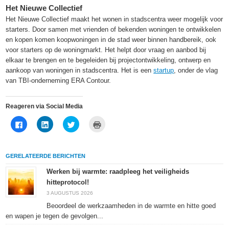
Het Nieuwe Collectief
Het Nieuwe Collectief maakt het wonen in stadscentra weer mogelijk voor
starters. Door samen met vrienden of bekenden woningen te ontwikkelen
en kopen komen koopwoningen in de stad weer binnen handbereik, ook
voor starters op de woningmarkt. Het helpt door vraag en aanbod bij
elkaar te brengen en te begeleiden bij projectontwikkeling, ontwerp en
aankoop van woningen in stadscentra. Het is een
startup
, onder de vlag
van TBI-onderneming ERA Contour.
Reageren via Social Media
Klik
Klik
Klik
Klik
om
om
om
om
te
op
te
af
delen
LinkedIn
delen
te
op
te
met
drukken
Facebook
delen
Twitter
(Wordt
GERELATEERDE BERICHTEN
(Wordt
(Wordt
(Wordt
in
in
in
in
een
een
een
een
nieuw
Werken bij warmte: raadpleeg het veiligheids
nieuw
nieuw
nieuw
venster
hitteprotocol!
venster
venster
venster
geopend)
geopend)
geopend)
geopend)
3 AUGUSTUS 2026
Beoordeel de werkzaamheden in de warmte en hitte goed
en wapen je tegen de gevolgen...