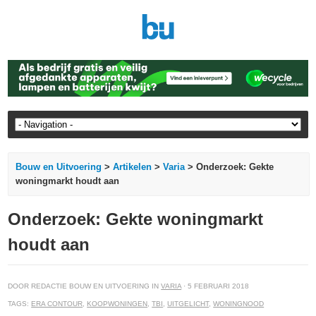
Bouw en Uitvoering
>
Artikelen
>
Varia
> Onderzoek: Gekte
woningmarkt houdt aan
Onderzoek: Gekte woningmarkt
houdt aan
DOOR REDACTIE BOUW EN UITVOERING IN
VARIA
· 5 FEBRUARI 2018
TAGS:
ERA CONTOUR
,
KOOPWONINGEN
,
TBI
,
UITGELICHT
,
WONINGNOOD