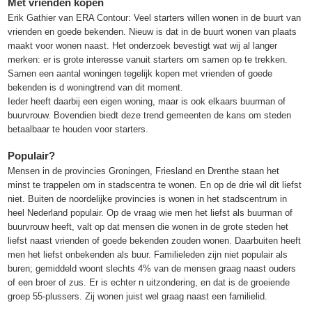
Met vrienden kopen
Erik Gathier van ERA Contour: Veel starters willen wonen in de buurt van
vrienden en goede bekenden. Nieuw is dat in de buurt wonen van plaats
maakt voor wonen naast. Het onderzoek bevestigt wat wij al langer
merken: er is grote interesse vanuit starters om samen op te trekken.
Samen een aantal woningen tegelijk kopen met vrienden of goede
bekenden is d woningtrend van dit moment.
Ieder heeft daarbij een eigen woning, maar is ook elkaars buurman of
buurvrouw. Bovendien biedt deze trend gemeenten de kans om steden
betaalbaar te houden voor starters.
Populair?
Mensen in de provincies Groningen, Friesland en Drenthe staan het
minst te trappelen om in stadscentra te wonen. En op de drie wil dit liefst
niet. Buiten de noordelijke provincies is wonen in het stadscentrum in
heel Nederland populair. Op de vraag wie men het liefst als buurman of
buurvrouw heeft, valt op dat mensen die wonen in de grote steden het
liefst naast vrienden of goede bekenden zouden wonen. Daarbuiten heeft
men het liefst onbekenden als buur. Familieleden zijn niet populair als
buren; gemiddeld woont slechts 4% van de mensen graag naast ouders
of een broer of zus. Er is echter n uitzondering, en dat is de groeiende
groep 55-plussers. Zij wonen juist wel graag naast een familielid.